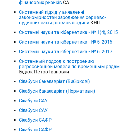
фінансових ризиків
СА
Системний підхід у виявленні
закономірностей зародження серцево-
судинних захворювань людини
КНІТ
Системні науки та кібернетика - № 1(4), 2015
Системні науки та кібернетика - № 5, 2016
Системні науки та кібернетика - № 6, 2017
Системный подход к построению
регрессионной модели по временным рядам
Бідюк Петро Іванович
Сілабуси бакалавріат (Вибіркові)
Сілабуси бакалавріат (Нормативні)
Сілабуси САУ
Сілабуси САУ
Сілабуси САФР
Сілабуси САФР