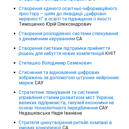
Створення єдиного освітньо-інформаційного
простору – шлях до ліквідації „цифрової
нерівності” в освіті та підвищенні її якості
Тимошенко Юрій Олександрович
Створення розподіленої системи спілкування
з динамічним керуванням
СА
Створення системи пiдтримки прийняття
рiшень для набуття нових компетенцiй
КНІТ
Степашко Володимир Семенович
Стиснення та відновлення цифрових
зображень за допомогою штучних нейронних
мереж
САУ
Стратегічне планування та системне
управління сталим розвитком міст України,
великих підприємств, галузей економіки на
основі технологічного передбачення
САУ
Недашківська Надія Іванівна
Стратегія ціноутворення ритейл компанії в
умовах конкуренції
СА