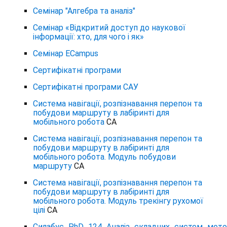
Семінар "Алгебра та аналіз"
Семінар «Відкритий доступ до наукової
інформації: хто, для чого і як»
Семінар ECampus
Сертифікатні програми
Сертифікатні програми САУ
Сиcтема навігації, розпізнавання перепон та
побудови маршруту в лабіринті для
мобільного робота
СА
Сиcтема навігації, розпізнавання перепон та
побудови маршруту в лабіринті для
мобільного робота. Модуль побудови
маршруту
СА
Сиcтема навігації, розпізнавання перепон та
побудови маршруту в лабіринті для
мобільного робота. Модуль трекінгу рухомої
цілі
СА
Силабус_PhD_124_Аналіз_складних_систем_мет