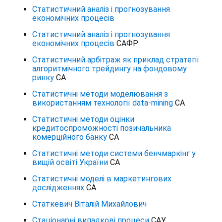
Статистичний аналіз і прогнозування
економічних процесів
Статистичний аналіз і прогнозування
економічних процесів
САФР
Статистичний арбітраж як приклад стратегії
алгоритмічного трейдингу на фондовому
ринку
СА
Статистичні методи моделювання з
використанням технології data-mining
СА
Статистичні методи оцінки
кредитоспроможності позичальника
комерційного банку
СА
Статистичні методи системи бенчмаркінг у
вищій освіті України
СА
Статистичні моделі в маркетингових
дослідженнях
СА
Статкевич Віталій Михайлович
Стаціонарні випадкові процеси
САУ