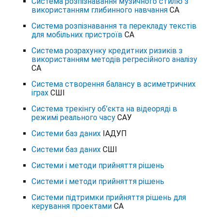
Система розпізнавання музичного стилю з
використанням глибинного навчання
СА
Система розпізнавання та перекладу текстів
для мобільних пристроїв
СА
Система розрахунку кредитних ризиків з
використанням методів регресійного аналізу
СА
Система створення балансу в асиметричних
іграх
СШІ
Система трекінгу об’єкта на відеоряді в
режимі реального часу
САУ
Системи баз даних
ІАДУП
Системи баз даних
СШІ
Системи і методи прийняття рішень
Системи і методи прийняття рішень
Системи підтримки прийняття рішень для
керування проектами
СА