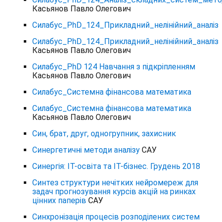
Касьянов Павло Олегович
Силабус_PhD_124_Прикладний_нелінійний_аналіз
Силабус_PhD_124_Прикладний_нелінійний_аналіз
Касьянов Павло Олегович
Силабус_РhD 124 Навчання з підкріпленням
Касьянов Павло Олегович
Силабус_Системна фінансова математика
Силабус_Системна фінансова математика
Касьянов Павло Олегович
Син, брат, друг, одногрупник, захисник
Синергетичні методи аналізу
САУ
Синергія: ІТ-освіта та ІТ-бізнес. Грудень 2018
Синтез структури нечітких нейромереж для
задач прогнозування курсів акцій на ринках
цінних паперів
САУ
Синхронізація процесів розподілених систем