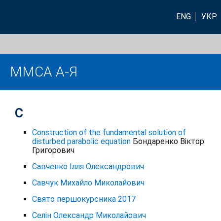
ENG
УКР
ММСА А-Я
С
Сonstruction of the fundamental solution of
disturbed parabolic equation
Бондаренко Віктор
Григорович
Савченко Ілля Олександрович
Савчук Михайло Миколайович
Свято першокурсника 2017
Селін Олександр Миколайович