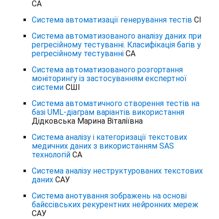
СА
Система автоматизації генерування тестів
СІ
Система автоматизованого аналізу даних при
регресійному тестуванні. Класифікація багів у
регресійному тестуванні
СА
Система автоматизованого розгортання
моніторингу із застосуванням експертної
системи
СШІ
Система автоматичного створення тестів на
базі UML-діаграм варіантів використання
Дідковська Марина Віталіївна
Система аналізу і категоризації текстових
медичних даних з використанням SAS
технологій
СА
Система аналізу неструктурованих текстових
даних
САУ
Система анотування зображень на основі
байєсівських рекурентних нейронних мереж
САУ