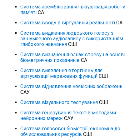
Система асемблювання і візуалізація роботи
пам'яті
СА
Система вводу в віртуальній реальності
СА
Система виділення людського голосу з
зашумленого аудіозапису з використанням
глибокого навчання
СШІ
Система визначення ознак стресу на основі
біометричних показників
СА
Система виявлення вторгнень для
віртуалізації мережевих функцій
СШІ
Система відновлення неякісних зображень
САУ
Система візуального тестування
СШІ
Система генерування текстів методами
нейронних мереж
САУ
Система голосової біометрії, економна до
обчислювальних ресурсів
СШІ