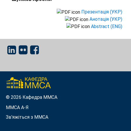
Презентація (УКР)
Анотація (УКР)
Abstract (ENG)
© 2026 Кафедра ММСА
ММСА A-Я
Зв'яжіться з MMСА