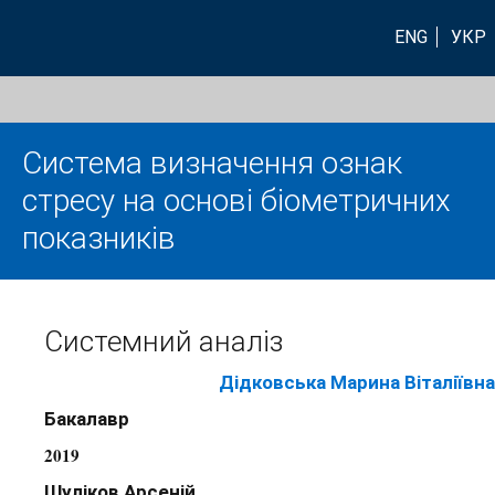
ENG
УКР
Система визначення ознак
стресу на основі біометричних
показників
Системний аналіз
Дідковська Марина Віталіївна
Бакалавр
2019
Шуліков Арсеній