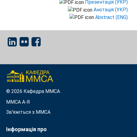
Презентація (УКР)
Анотація (УКР)
Abstract (ENG)
© 2026 Кафедра ММСА
ММСА A-Я
Зв'яжіться з MMСА
Інформація про