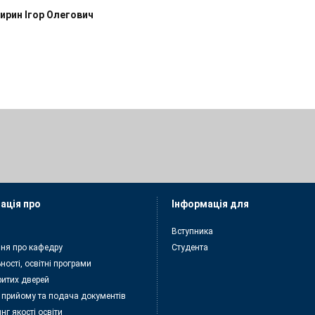
ирин Ігор Олегович
ація про
Інформація для
Вступника
ня про кафедру
Студента
ності, освітні програми
ритих дверей
 прийому та подача документiв
нг якості освіти