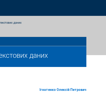
текстових даних
екстових даних
Ігнатенко Олексій Петрович