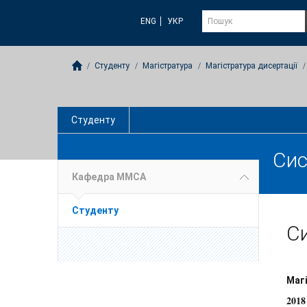
ENG
УКР
Студенту
Магістратура
Магістратура дисертації
Студенту
Сис
Кафедра ММСА
Студенту
Си
Маг
2018