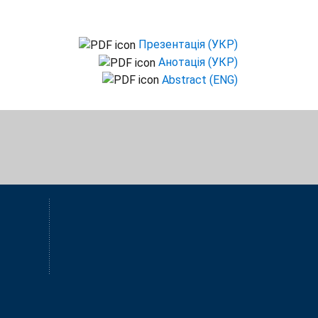
Презентація (УКР)
Анотація (УКР)
Abstract (ENG)