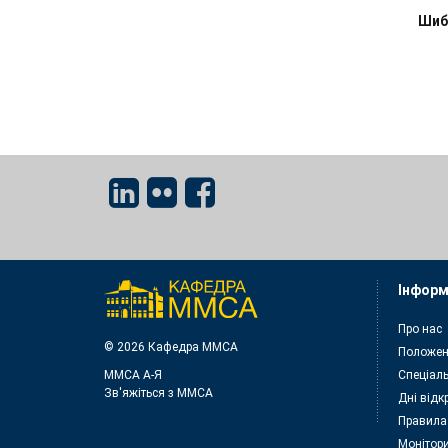
Шиб
Інформ
Про нас
© 2026 Кафедра ММСА
Положен
ММСА A-Я
Спеціаль
Зв'яжіться з MMСА
Дні відк
Правила
Монітори