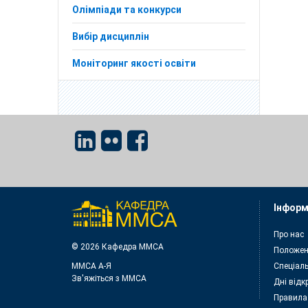
Олімпіади та конкурси
Вибір дисциплін
Моніторинг якості освіти
Інформ
Про нас
© 2026 Кафедра ММСА
Положен
ММСА A-Я
Спеціаль
Зв'яжіться з MMСА
Дні відк
Правила