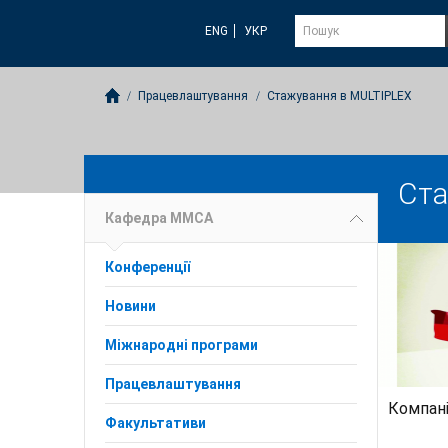
ENG
УКР
Працевлаштування
Стажування в MULTIPLEX
Ста
Кафедра ММСА
Конференції
Новини
Міжнародні програми
Працевлаштування
Компан
Факультативи