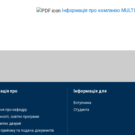
Інформація про компанію MULT
ація про
Інформація для
Вступника
ня про кафедру
Студента
ності, освітні програми
ритих дверей
 прийому та подача документiв