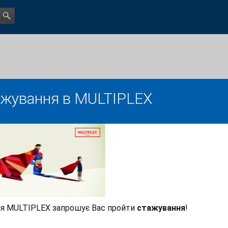
жування в MULTIPLEX
ія MULTIPLEX запрошує Вас пройти
стажування
!