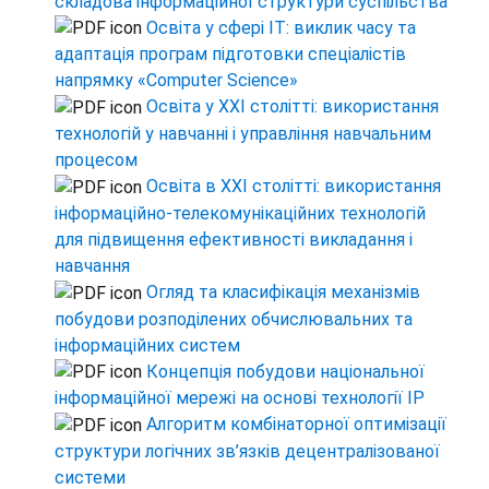
складова інформаційної структури суспільства
Освіта у сфері IT: виклик часу та
адаптація програм підготовки спеціалістів
напрямку «Computer Science»
Освіта у XXI столітті: використання
технологій у навчанні і управління навчальним
процесом
Освіта в XXI столітті: використання
інформаційно-телекомунікаційних технологій
для підвищення ефективності викладання і
навчання
Огляд та класифікація механізмів
побудови розподілених обчислювальних та
інформаційних систем
Концепція побудови національної
інформаційної мережі на основі технології IP
Алгоритм комбінаторної оптимізації
структури логічних зв’язків децентралізованої
системи