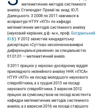
математичних методів системного
аналізу. Стипендіат Премії ім. акад. Ю.Л.
Далецького. З 2008 по 2011 навчався в
аспірантурі НТУУ «КПІ» по кафедрі
математичних методів системного аналізу
(науковий керівник д.ф.-м.н., проф.
Богданський
Ю.В.
). У 2012 захистив кандидатську
дисертацію «Суттєво нескінченновимірні
диференціальні рівняння» за спеціальністю
01.01.01 — математичний аналіз.
З 2011 працює у науково-дослідному відділі
прикладного нелінійного аналізу ННК «ІПСА»
НТУУ «КПІ» на посаді молодшого наукового
співробітника, а з грудня 2013 на посаді
наукового співробітника. З вересня 2012
працює за сумісництвом на посаді асистента
кафедри математичних методів системного
аналізу, а з вересня 2016 на посаді старшого