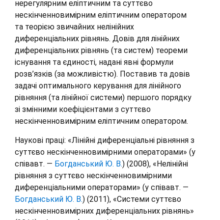
нерегулярним еліптичним та суттєво
нескінченновимірним еліптичним оператором
та теорією звичайних нелінійних
диференціальних рівнянь. Довів для лінійних
диференціальних рівнянь (та систем) теореми
існування та єдиності, надані явні формули
розв’язків (за можливістю). Поставив та довів
задачі оптимального керування для лінійного
рівняння (та лінійної системи) першого порядку
зі змінними коефіцієнтами з суттєво
нескінченновимірним еліптичним оператором.
Наукові праці: «Лінійні диференціальні рівняння з
суттєво нескінченновимірними операторами» (у
співавт. —
Богданський Ю. В.
) (2008), «Нелінійні
рівняння з суттєво нескінченновимірними
диференціальними операторами» (у співавт. —
Богданський Ю. В.
) (2011), «Системи суттєво
нескінченновимірних диференціальних рівнянь»