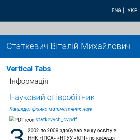
ENG
УКР
Статкевич Віталій Михайлович
Vertical Tabs
Інформація
Науковий співробітник
Кандидат фізико-математичних наук
statkevych_cv.pdf
З
2002 по 2008 здобував вищу освіту в
ННК «ІПСА» «НТУУ «КПІ» по кафедрі