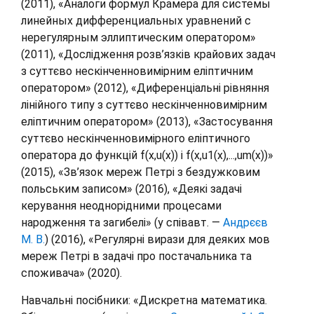
(2011), «Аналоги формул Крамера для системы
линейных дифференциальных уравнений с
нерегулярным эллиптическим оператором»
(2011), «Дослідження розв’язків крайових задач
з суттєво нескінченновимірним еліптичним
оператором» (2012), «Диференціальні рівняння
лінійного типу з суттєво нескінченновимірним
еліптичним оператором» (2013), «Застосування
суттєво нескінченновимірного еліптичного
оператора до функцій f(x,u(x)) і f(x,u1(x),...,um(x))»
(2015), «Зв’язок мереж Петрі з бездужковим
польським записом» (2016), «Деякі задачі
керування неоднорідними процесами
народження та загибелі» (у співавт. —
Андрєєв
М. В.
) (2016), «Регулярні вирази для деяких мов
мереж Петрі в задачі про постачальника та
споживача» (2020).
Навчальні посібники: «Дискретна математика.