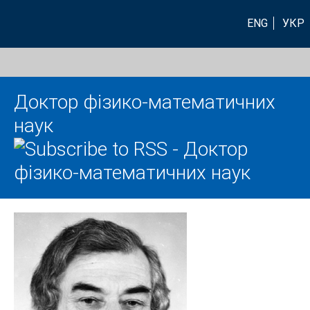
ENG
УКР
Доктор фізико-математичних
наук