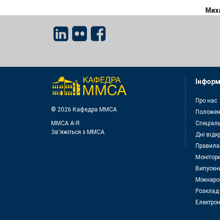
Мих
Інформ
Про нас
© 2026 Кафедра ММСА
Положен
ММСА A-Я
Спеціаль
Зв'яжіться з MMСА
Дні відк
Правила
Монітори
Випускн
Міжнаро
Розклад
Електрон