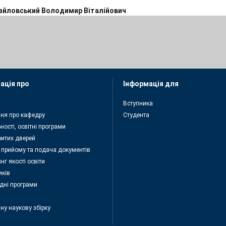
айловський Володимир Віталійович
ація про
Інформація для
Вступника
ня про кафедру
Студента
ності, освітні програми
ритих дверей
 прийому та подача документiв
нг якості освіти
иків
дні програми
ну наукову збірку