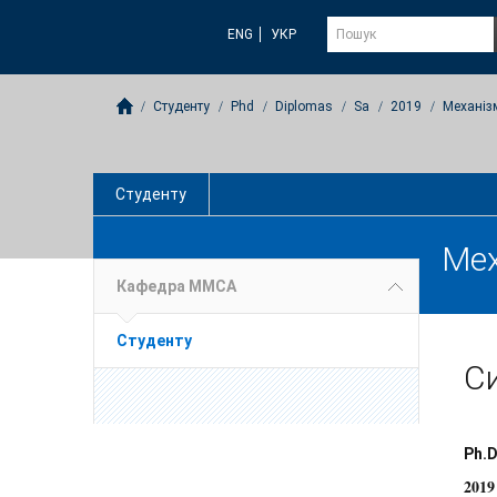
ENG
УКР
Студенту
Phd
Diplomas
Sa
2019
Механіз
Студенту
Мех
Кафедра ММСА
Студенту
Си
Ph.D
2019