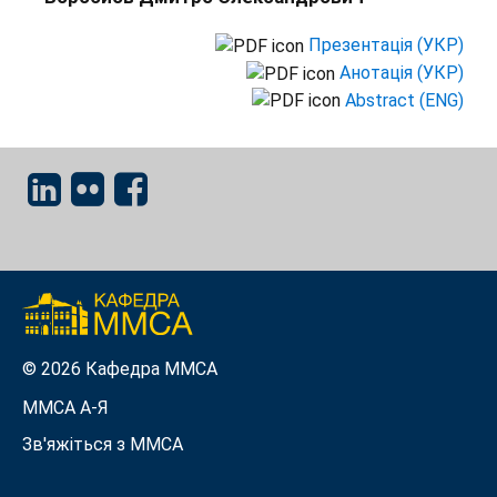
Презентація (УКР)
Анотація (УКР)
Abstract (ENG)
© 2026 Кафедра ММСА
ММСА A-Я
Зв'яжіться з MMСА