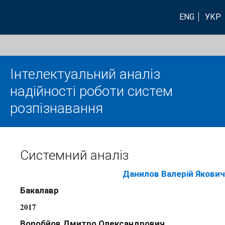
ENG
УКР
Інтелектуальний аналіз
надійності роботи систем
розпізнавання
Системний аналіз
Данилов Валерій Якович
Бакалавр
2017
Воробйов Дмитро Олександрович