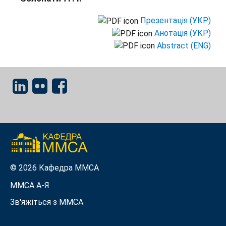
Презентація (УКР)
Анотація (УКР)
Abstract (ENG)
© 2026 Кафедра ММСА
ММСА A-Я
Зв'яжіться з MMСА