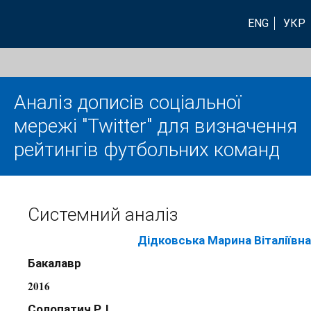
ENG
УКР
Аналіз дописів соціальної
мережі "Twitter" для визначення
рейтингів футбольних команд
Системний аналіз
Дідковська Марина Віталіївна
Бакалавр
2016
Солопатич Р. І.