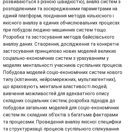
розвиваються з різною швидкістю), аналіз систем з
розподіленими та зосередженими параметрами на
єдиній платформі, поєднання методів кількісного і
якісного аналізу в єдиних обчислювальних процесах
при побудові людино-машинних систем тощо.
Розробка та застосування методів байєсівського
аналізу даних. Створення, дослідження та конкретні
застосування принципово нових моделей великих
соціально-економічних систем з урахуванням у
моделях ментальності учасників суспільних процесів.
Побудова моделей соціо-економічних систем нового
типу (клітинних, нейромережних, мультиагентних),
що враховують ментальні властивості людей;
вивчення можливостей для адекватного опису
складних соціальних систем; розробка підходів до
побудови загальних моделей для соціо-економічних
систем як складних об’єктів з багатьма факторами
та процесами. Проведення аналізу якісної специфіки
та структуризації процесів суспільного спілкування.