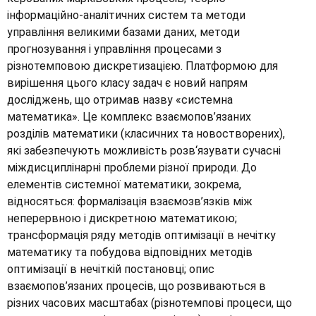
інформаційно-аналітичних систем та методи
управління великими базами даних, методи
прогнозування і управління процесами з
різнотемповою дискретизацією. Платформою для
вирішення цього класу задач є новий напрям
досліджень, що отримав назву «системна
математика». Це комплекс взаємопов’язаних
розділів математики (класичних та новостворених),
які забезпечують можливість розв‘язувати сучасні
міждисциплінарні проблеми різної природи. До
елементів системної математики, зокрема,
відносяться: формалізація взаємозв’язків між
неперервною і дискретною математикою;
трансформація ряду методів оптимізації в нечітку
математику та побудова відповідних методів
оптимізації в нечіткій постановці; опис
взаємопов’язаних процесів, що розвиваються в
різних часових масштабах (різнотемпові процеси, що