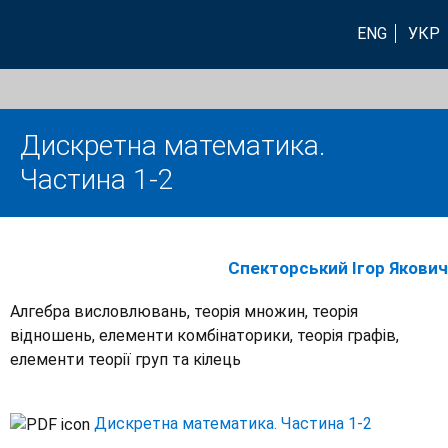
ENG
УКР
Дискретна математика.
Частина 1-2
Спекторський Ігор Якович
Алгебра висловлювань, теорія множин, теорія
відношень, елементи комбінаторики, теорія графів,
елементи теорії груп та кілець
Дискретна математика. Частина 1-2