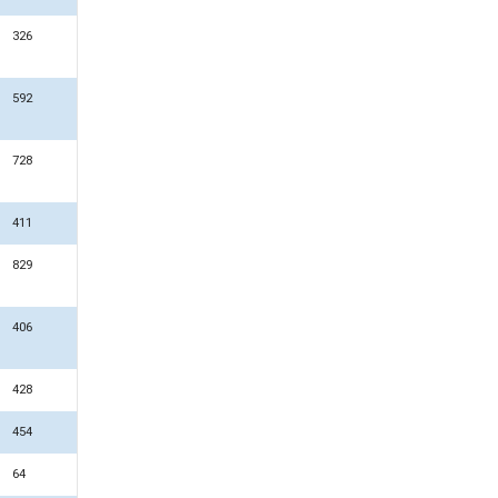
326
592
728
411
829
406
428
454
64