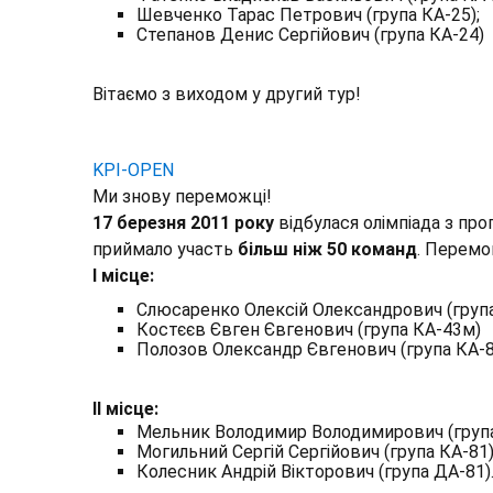
Шевченко Тарас Петрович (група КА-25);
Степанов Денис Сергійович (група КА-24)
Вітаємо з виходом у другий тур!
KPI-OPEN
Ми знову переможці!
17 березня 2011 року
відбулася олімпіада з про
приймало участь
більш ніж 50 команд
. Перемо
І місце:
Слюсаренко Олексій Олександрович (група
Костєєв Євген Євгенович (група КА-43м)
Полозов Олександр Євгенович (група КА-8
ІІ місце:
Мельник Володимир Володимирович (група
Могильний Сергій Сергійович (група КА-81)
Колесник Андрій Вікторович (група ДА-81)