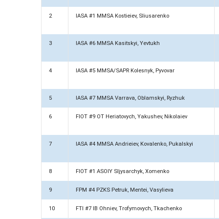
2
IASA #1 MMSA Kostieiev, Sliusarenko
3
IASA #6 MMSA Kasitskyi, Yevtukh
4
IASA #5 MMSA/SAPR Kolesnyk, Pyvovar
5
IASA #7 MMSA Varrava, Oblamskyi, Ryzhuk
6
FIOT #9 OT Heriatovych, Yakushev, Nikolaiev
7
IASA #4 MMSA Andrieiev, Kovalenko, Pukalskyi
8
FIOT #1 ASOIY Sljysarchyk, Xomenko
9
FPM #4 PZKS Petruk, Mentei, Vasylieva
10
FTI #7 IB Ohniev, Trofymovych, Tkachenko