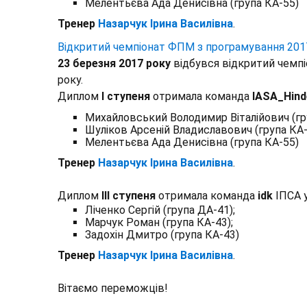
Мелентьєва Ада Денисівна (група КА-55)
Тренер
Назарчук Ірина Василівна
.
Відкритий чемпіонат ФПМ з програмування 201
23 березня 2017 року
відбувся відкритий чемпі
року.
Диплом
І ступеня
отримала команда
IASA_Hind
Михайловський Володимир Віталійович (гр
Шуліков Арсеній Владиславович (група КА-
Мелентьєва Ада Денисівна (група КА-55)
Тренер
Назарчук Ірина Василівна
.
Диплом
ІІІ ступеня
отримала команда
idk
ІПСА у
Ліченко Сергій (група ДА-41);
Марчук Роман (група КА-43);
Задохін Дмитро (група КА-43)
Тренер
Назарчук Ірина Василівна
.
Вітаємо переможців!