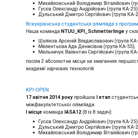
Михайловський Володимир Віталійович (гр
Гусєв Олександр Андрійович (група КА-25)
Дульський Дмитро Сергійович (група КА-2
Всеукраїнська студентська олімпіада з програм
Наша команда
NTUU_KPI_Schmetterlinge
у скла
Шуліков Арсеній Владиславович (група КА-
Мелентьєва Ада Денисівна (група КА-55);
Мельничук Валентин Сергійович (група КА
посіла 2 абсолютне місце на змаганнях першості
академії харчових технологій.
KPI-OPEN
17 квітня 2014 року
пройшов
І етап
студентсько
міжфакультетської олімпіади.
I місце
команда
IASA12
(8 із 8 задач):
Гусєв Олександр Андрійович (група КА-25)
Дульський Дмитро Сергійович (група КА-2
Михайловський Володимир Віталійович (гр