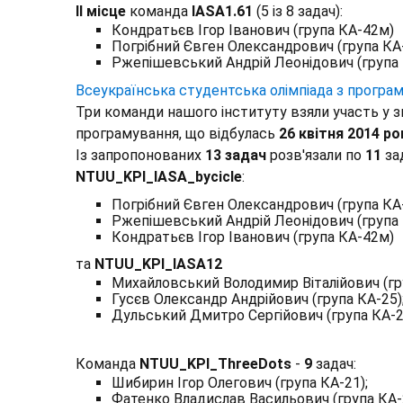
II місце
команда
IASA1.61
(5 із 8 задач):
Кондратьєв Ігор Іванович (група КА-42м)
Погрібний Євген Олександрович (група КА
Ржепішевський Андрій Леонідович (група
Всеукраїнська студентська олімпіада з програму
Три команди нашого інституту взяли участь у з
програмування, що відбулась
26 квітня 2014 ро
Із запропонованих
13 задач
розв'язали по
11
за
NTUU_KPI_IASA_bycicle
:
Погрібний Євген Олександрович (група КА
Ржепішевський Андрій Леонідович (група 
Кондратьєв Ігор Іванович (група КА-42м)
та
NTUU_KPI_IASA12
Михайловський Володимир Віталійович (гру
Гусєв Олександр Андрійович (група КА-25)
Дульський Дмитро Сергійович (група КА-2
Команда
NTUU_KPI_ThreeDots
-
9
задач:
Шибирин Ігор Олегович (група КА-21);
Фатенко Владислав Васильович (група КА-