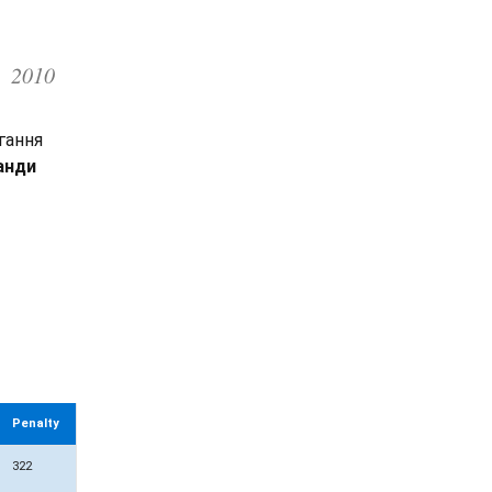
2010
гання
анди
Penalty
322