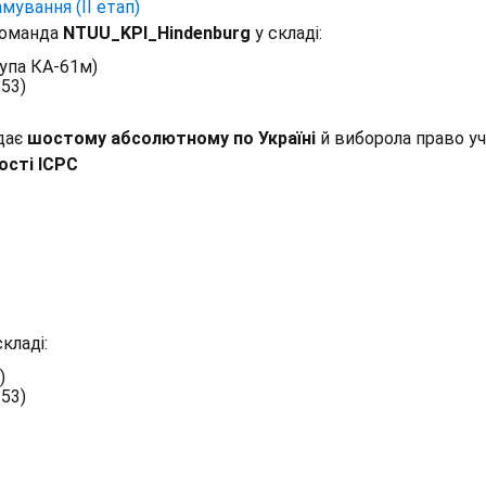
мування (ІІ етап)
оманда
NTUU_KPI_Hindenburg
у складі:
упа КА-61м)
53)
ідає
шостому абсолютному по Україні
й виборола право уч
ості ICPC
кладі:
)
53)