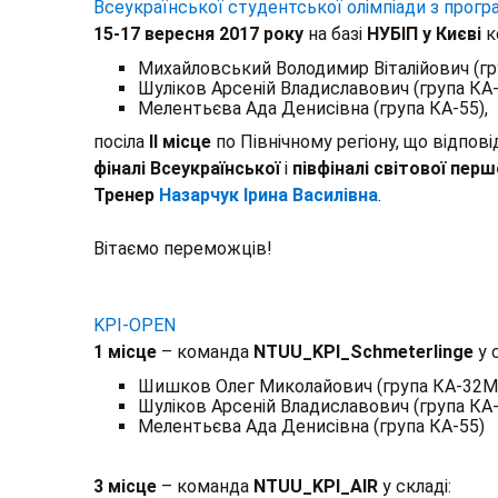
Всеукраїнської студентської олімпіади з програ
15-17 вересня 2017 року
на базі
НУБІП у Києві
к
Михайловський Володимир Віталійович (гр
Шуліков Арсеній Владиславович (група КА-
Мелентьєва Ада Денисівна (група КА-55),
посіла
ІІ місце
по Північному регіону, що відпов
фіналі Всеукраїнської
і
півфіналі світової перш
Тренер
Назарчук Ірина Василівна
.
Вітаємо переможців!
KPI-OPEN
1 місце
– команда
NTUU_KPI_Schmeterlinge
у с
Шишков Олег Миколайович (група КА-32М
Шуліков Арсеній Владиславович (група КА-
Мелентьєва Ада Денисівна (група КА-55)
3 місце
– команда
NTUU_KPI_AIR
у складі: