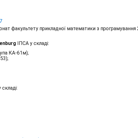
7
онат факультету прикладної математики з програмування 
enburg
ІПСА у складі:
упа КА-61м);
53);
 складі: