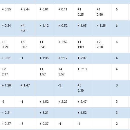
+ 0:35
+ 2:44
+ 0:01
+ 0:11
+1
+1
6
0:25
0:50
+ 0:24
+4
+ 1:12
+ 0:52
+ 1:05
+ 1:28
6
3:31
+1
+3
+1
+ 1:52
+1
+2
6
0:29
3:07
0:41
1:09
2:10
+ 0:21
-1
+ 1:36
+ 2:17
+ 2:37
4
+2
+1
+4
+ 3:18
4
2:17
1:57
3:57
+ 1:20
+ 1:47
-3
+3
3
2:39
-3
-1
+ 1:52
+ 2:29
+ 2:47
3
+ 2:21
+ 3:21
+ 1:52
3
+ 0:27
-3
+ 0:37
-4
-1
2