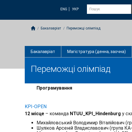
ENG
УКР
Бакалавріат
Переможці олімпіад
Бакалавріат
Магістратура (денна, заочна)
Переможці олімпіад
Програмування
KPI-OPEN
12 місце
– команда
NTUU_KPI_Hindenburg
у скл
Михайловський Володимир Віталійович (гр
Шуліков Арсеній Владиславович (група КА-