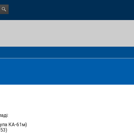
аді:
упа КА-61м)
53)