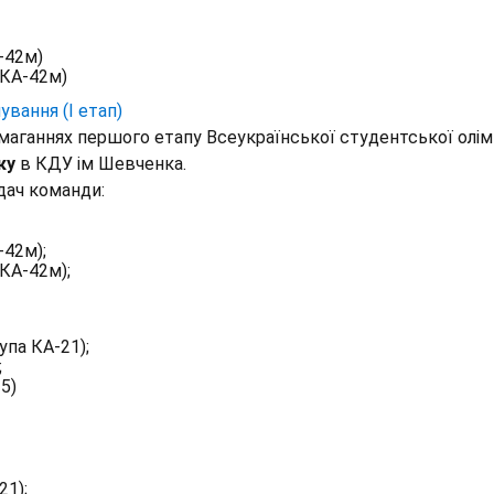
-42м)
 КА-42м)
вання (I етап)
маганнях першого етапу Всеукраїнської студентської олім
ку
в КДУ ім Шевченка.
дач команди:
-42м);
КА-42м);
па КА-21);
;
5)
21);