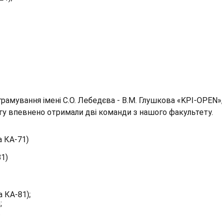
грамування імені С.О. Лебедєва - В.М. Глушкова «KPI-OPEN»,
гу впевнено отримали дві команди з нашого факультету.
 КА-71)
1)
 КА-81);
;
.