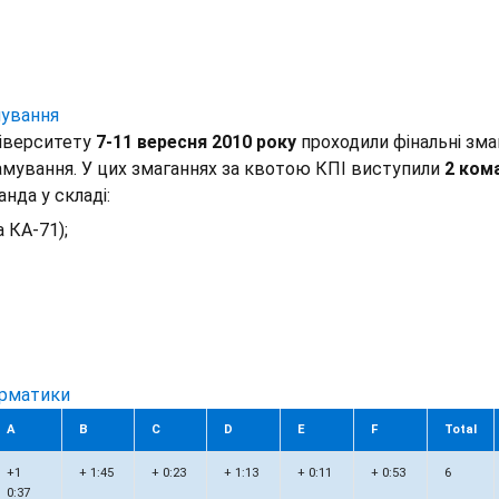
мування
ніверситету
7-11 вересня 2010 року
проходили фінальні зма
рамування. У цих змаганнях за квотою КПІ виступили
2 ком
нда у складі:
 КА-71);
орматики
A
B
C
D
E
F
Total
+1
+ 1:45
+ 0:23
+ 1:13
+ 0:11
+ 0:53
6
0:37