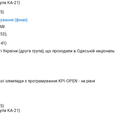
упа КА-21)
5)
ування (фінал)
ді:
53);
-41)
 України (друга група), що проходили в Одеській національ
ї олімпіади з програмування KPI-OPEN - на рівні
5)
упа КА-21)