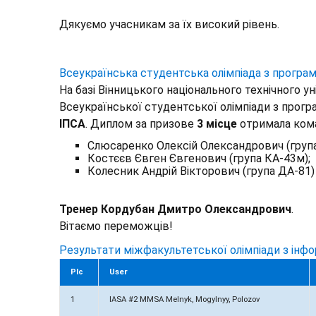
Дякуємо учасникам за їх високий рівень.
Всеукраїнська студентська олімпіада з програ
На базі Вінницького національного технічного у
Всеукраїнської студентської олімпіади з прог
ІПСА
. Диплом за призове
3 місце
отримала кома
Слюсаренко Олексій Олександрович (група
Костєєв Євген Євгенович (група КА-43м);
Колесник Андрій Вікторович (група ДА-81)
Тренер Кордубан Дмитро Олександрович
.
Вітаємо переможців!
Результати міжфакультетської олімпіади з інф
Plc
User
1
IASA #2 MMSA Melnyk, Mogylnyy, Polozov