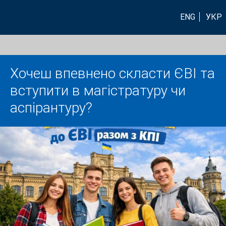
ENG
УКР
Хочеш впевнено скласти ЄВІ та
вступити в магістратуру чи
аспірантуру?