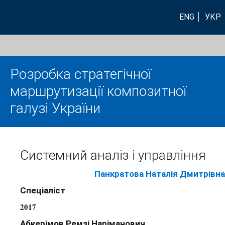
ENG
УКР
Розробка стратегічної
маршрутизації композитної
галузі України
Системний аналіз і управління
Панкратова Наталія Дмитрівна
Спеціаліст
2017
Абкерімов Ремзі Наріманович