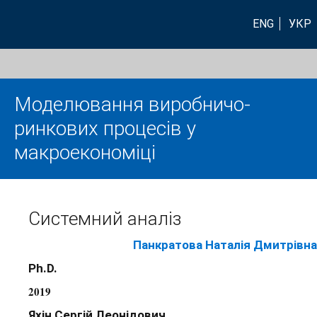
ENG
УКР
Моделювання виробничо-
ринкових процесів у
макроекономіці
Системний аналіз
Панкратова Наталія Дмитрівна
Ph.D.
2019
Яхін Сергій Леонідович