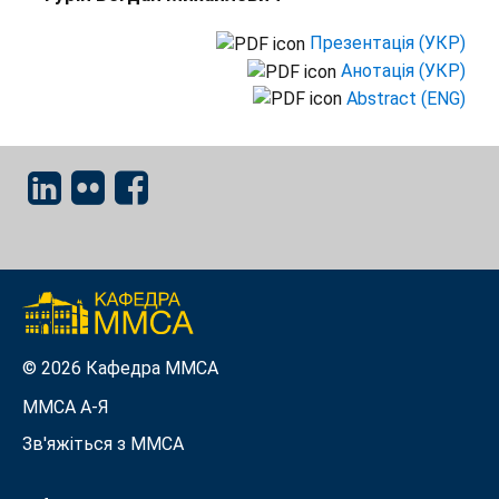
Презентація (УКР)
Анотація (УКР)
Abstract (ENG)
© 2026 Кафедра ММСА
ММСА A-Я
Зв'яжіться з MMСА