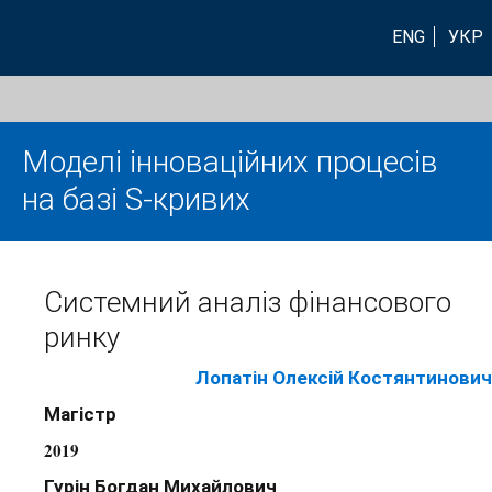
ENG
УКР
Моделі інноваційних процесів
на базі S-кривих
Системний аналіз фінансового
ринку
Лопатін Олексій Костянтинович
Магістр
2019
Гурін Богдан Михайлович