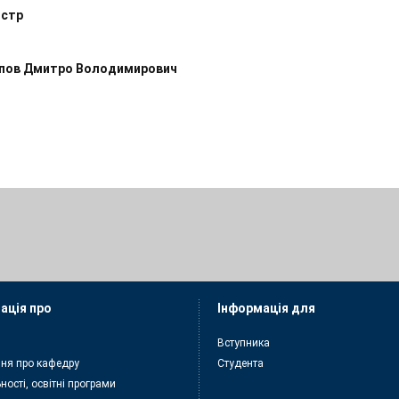
істр
іпов Дмитро Володимирович
ація про
Інформація для
Вступника
ня про кафедру
Студента
ності, освітні програми