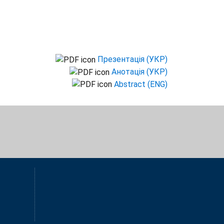
Презентація (УКР)
Анотація (УКР)
Abstract (ENG)