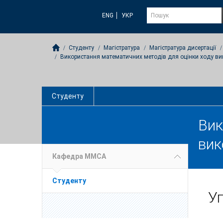
ENG
УКР
Студенту
Магістратура
Магістратура дисертації
Використання математичних методів для оцінки ходу ви
Студенту
Вик
вик
Кафедра ММСА
Студенту
У