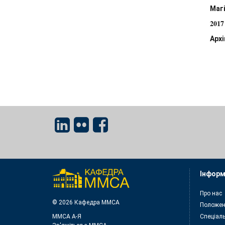
Маг
2017
Арх
Інформ
Про нас
© 2026 Кафедра ММСА
Положен
ММСА A-Я
Спеціаль