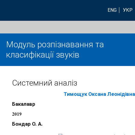
ENG
УКР
Модуль розпізнавання та
класифікації звуків
Системний аналіз
Тимощук Оксана Леонідівна
Бакалавр
2019
Бондар О. А.