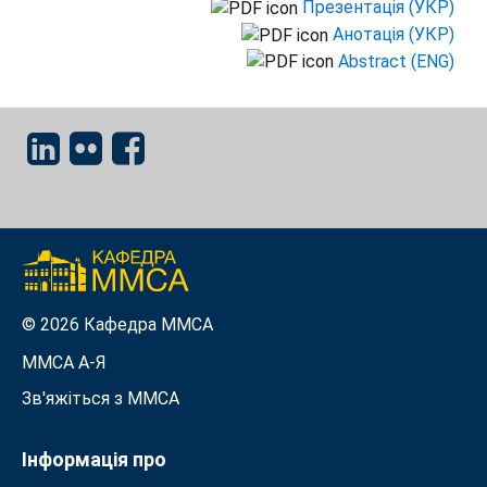
Презентація (УКР)
Анотація (УКР)
Abstract (ENG)
© 2026 Кафедра ММСА
ММСА A-Я
Зв'яжіться з MMСА
Інформація про