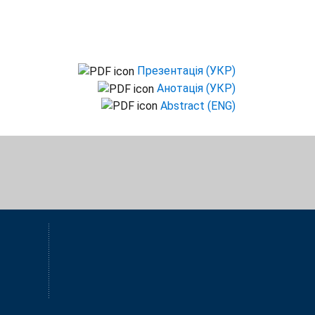
Презентація (УКР)
Анотація (УКР)
Abstract (ENG)