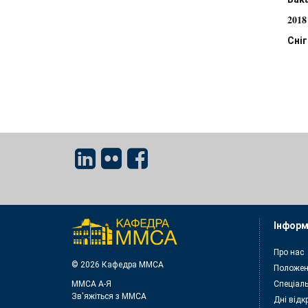
2018
Сніг
Інформ
Про нас
© 2026 Кафедра ММСА
Положен
ММСА A-Я
Спеціаль
Зв'яжіться з MMСА
Дні відк