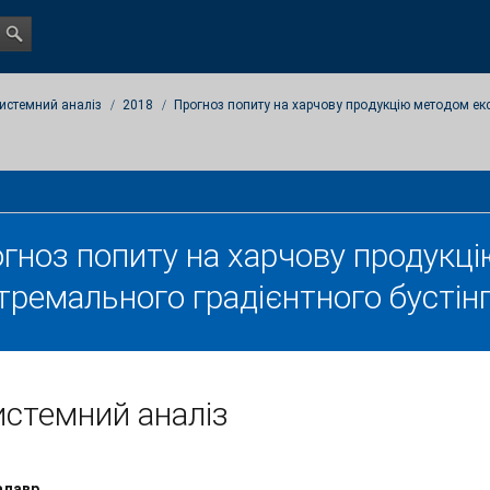
истемний аналіз
2018
Прогноз попиту на харчову продукцію методом екс
гноз попиту на харчову продукц
тремального градієнтного бустін
стемний аналіз
алавр