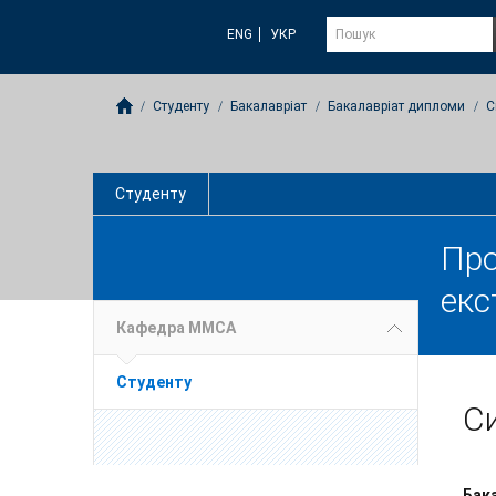
ENG
УКР
Студенту
Бакалавріат
Бакалавріат дипломи
С
Студенту
Про
екс
Кафедра ММСА
Студенту
Си
Бак