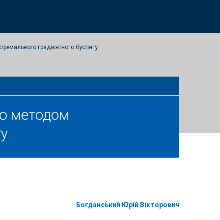
тремального градієнтного бустінгу
ію методом
гу
Богданський Юрій Вікторович