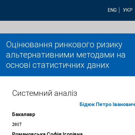
ENG
УКР
Оцінювання ринкового ризику
альтернативними методами на
основі статистичних даних
Системний аналіз
Бідюк Петро Іванович
Бакалавр
2017
Романовська Софія Ігорівна