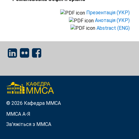
Презентація (УКР)
Анотація (УКР)
Abstract (ENG)
© 2026 Кафедра ММСА
ММСА A-Я
Зв'яжіться з MMСА