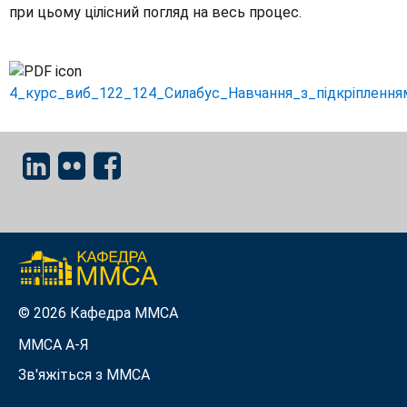
при цьому цілісний погляд на весь процес.
4_курс_виб_122_124_Силабус_Навчання_з_підкріпленням
© 2026 Кафедра ММСА
ММСА A-Я
Зв'яжіться з MMСА