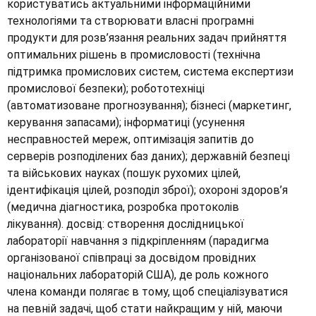
користуватись актуальними інформаційними
технологіями та створювати власні програмні
продукти для розв’язання реальних задач прийняття
оптимальних рішень в промисловості (технічна
підтримка промислових систем, система експертизи
промислової безпеки); робототехніці
(автоматизоване прогнозування); бізнесі (маркетинг,
керування запасами); інформатиці (усунення
несправностей мереж, оптимізація запитів до
серверів розподілених баз даних); державній безпеці
та військових науках (пошук рухомих цілей,
ідентифікація цілей, розподіл зброї); охороні здоров’я
(медична діагностика, розробка протоколів
лікування). досвід: створення дослідницької
лабораторії навчання з підкріпленням (парадигма
організованої співпраці за досвідом провідних
національних лабораторій США), де роль кожного
члена команди полягає в тому, щоб спеціалізуватися
на певній задачі, щоб стати найкращим у ній, маючи