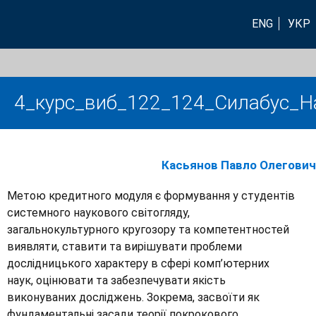
ENG
УКР
4_курс_виб_122_124_Силабус_На
Касьянов Павло Олегович
Метою кредитного модуля є формування у студентів
системного наукового світогляду,
загальнокультурного кругозору та компетентностей
виявляти, ставити та вирішувати проблеми
дослідницького характеру в сфері комп’ютерних
наук, оцінювати та забезпечувати якість
виконуваних досліджень. Зокрема, засвоїти як
фундаментальні засади теорії покрокового