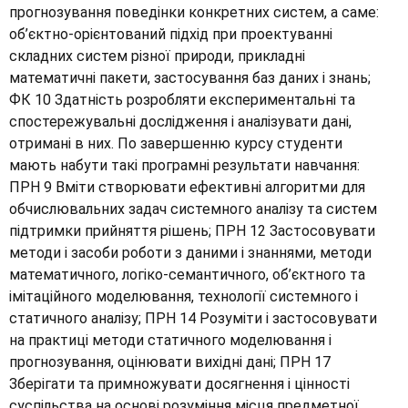
прогнозування поведінки конкретних систем, а саме:
об’єктно-орієнтований підхід при проектуванні
складних систем різної природи, прикладні
математичні пакети, застосування баз даних і знань;
ФК 10 Здатність розробляти експериментальні та
спостережувальні дослідження і аналізувати дані,
отримані в них. По завершенню курсу студенти
мають набути такі програмні результати навчання:
ПРН 9 Вміти створювати ефективні алгоритми для
обчислювальних задач системного аналізу та систем
підтримки прийняття рішень; ПРН 12 Застосовувати
методи і засоби роботи з даними і знаннями, методи
математичного, логіко-семантичного, об’єктного та
імітаційного моделювання, технології системного і
статичного аналізу; ПРН 14 Розуміти і застосовувати
на практиці методи статичного моделювання і
прогнозування, оцінювати вихідні дані; ПРН 17
Зберігати та примножувати досягнення і цінності
суспільства на основі розуміння місця предметної