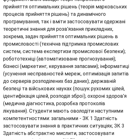
прийняття оптимальних рішень (теорія марковських
процесів прийняття рішень) та динамічного
програмування, так і вміти застосовувати одержані
теоретичні знання для розв’язання прикладних,
зокрема, задач прийняття оптимальних рішень в
промисловості (технічна підтримка промислових
систем, система експертизи промислової безпеки);
робототехніці (автоматизоване прогнозування);
бізнесі (маркетинг, керування запасами); інформатиці
(усунення несправностей мереж, оптимізація запитів
до серверів розподілених баз даних); державній
безпеці та військових науках (пошук рухомих цілей,
ідентифікація цілей, розподіл зброї); охороні здоров’я
(медична діагностика, розробка протоколів
лікування). Студенти мають оволодіти наступними
компетентностями: загальними - ЗК 1 Здатність
застосовувати знання в практичних ситуаціях; ЗК 3
Здатність абстрактно мислити, застосовувати