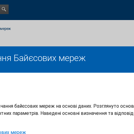
 мереж
ання Байєсових мереж
вчання байєсових мереж на основі даних. Розглянуто осно
нтних параметрів. Наведені основні визначення та відповід
сових мереж