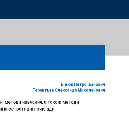
Бідюк Петро Іванович
Терентьєв Олександр Миколайович
вні методи навчання, а також методи
ні ілюстративні приклади.