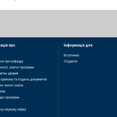
ація про
Інформація для
Вступника
ня про кафедру
Студента
ності, освітні програми
ритих дверей
 прийому та подача документiв
нг якості освіти
иків
дні програми
ну наукову збірку