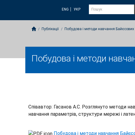
ENG
УКР
Публікації
Побудова і методи навчання Байєсових
Побудова і методи навч
Співавтор: Гасанов А.С. Розглянуто методи на
навчання параметрів, структури мережі і лате
Побудова і методи навчання Байє