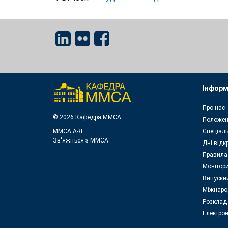
Інформ
Про нас
© 2026 Кафедра ММСА
Положен
ММСА A-Я
Спеціаль
Зв'яжіться з MMСА
Дні відк
Правила
Монітори
Випускн
Міжнаро
Розклад
Електрон