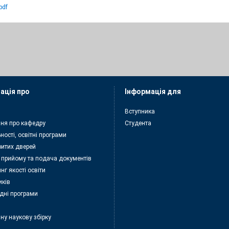
pdf
ація про
Інформація для
Вступника
ня про кафедру
Студента
ності, освітні програми
ритих дверей
 прийому та подача документiв
нг якості освіти
иків
дні програми
ну наукову збірку