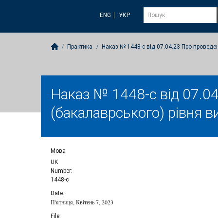
ENG
УКР
Практика
Наказ № 1448-с від 07.04.23 Про проведен
Наказ № 1448-с від 07.04
(бакалаврського) рівня в
Мова
UK
Number:
1448-с
Date:
П'ятниця, Квітень 7, 2023
File: