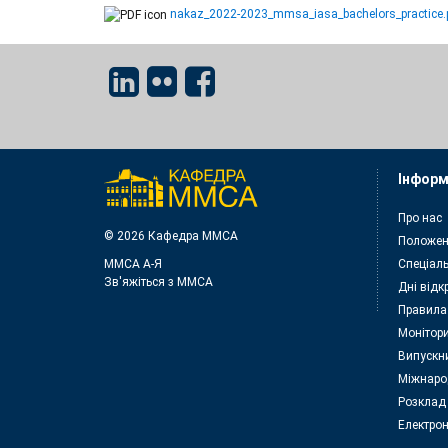
nakaz_2022-2023_mmsa_iasa_bachelors_practice.
Інформ
Про нас
© 2026 Кафедра ММСА
Положен
ММСА A-Я
Спеціаль
Зв'яжіться з MMСА
Дні відк
Правила
Монітори
Випускн
Міжнаро
Розклад
Електрон