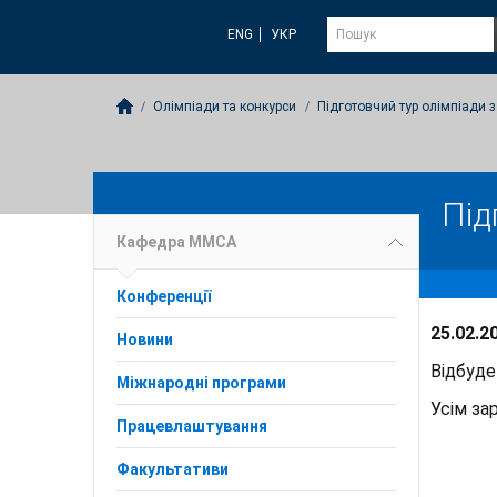
ENG
УКР
Олімпіади та конкурси
Підготовчий тур олімпіади 
Під
Кафедра ММСА
Конференції
25.02.2
Новини
Відбуде
Міжнародні програми
Усім з
Працевлаштування
Факультативи