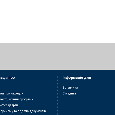
ація про
Інформація для
Вступника
ня про кафедру
Студента
ності, освітні програми
ритих дверей
 прийому та подача документiв