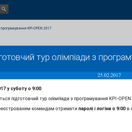
з програмування KPI-OPEN 2017
готовчий тур олімпіади з програ
25.02.2017
017 у суботу о 9:00
ться підготовчий тур олімпіади з програмування KPI-OPEN
ареєстрованим командам отримати
паролі і логіни о 9:00
в 