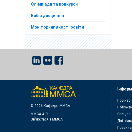
Олімпіади та конкурси
Вибір дисциплін
Моніторинг якості освіти
Інформ
Про нас
© 2026 Кафедра ММСА
Положен
ММСА A-Я
Спеціаль
Зв'яжіться з MMСА
Дні відк
Правила