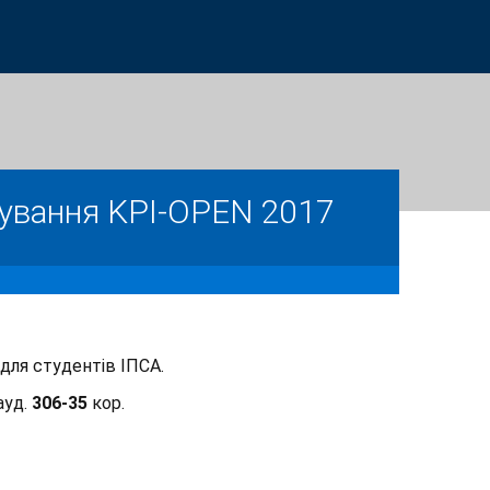
мування KPI-OPEN 2017
 для студентів ІПСА.
ауд.
306-35
кор.