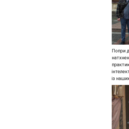
Попри д
натхнен
практик
інтелек
із наши