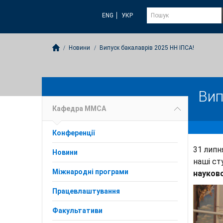
ENG
УКР
Новини
Випуск бакалаврів 2025 НН ІПСА!
Вип
Кафедра ММСА
Конференції
31 липн
Новини
наші ст
Міжнародні програми
науково
Працевлаштування
Факультативи