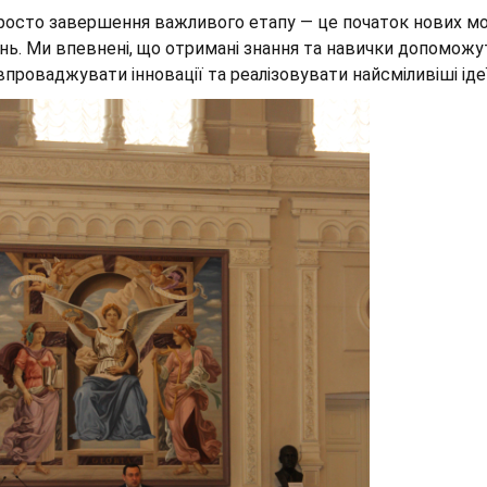
росто завершення важливого етапу — це початок нових мо
ь. Ми впевнені, що отримані знання та навички допомож
впроваджувати інновації та реалізовувати найсміливіші ідеї