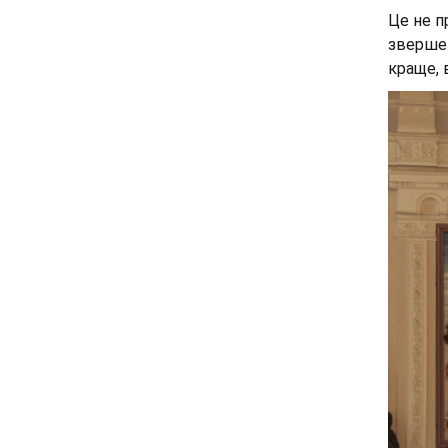
Це не п
звершен
краще, 