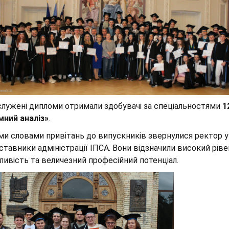
служені дипломи отримали здобувачі за спеціальностями
1
мний аналіз»
.
ми словами привітань до випускників звернулися ректор ун
ставники адміністрації ІПСА. Вони відзначили високий ріве
ливість та величезний професійний потенціал.