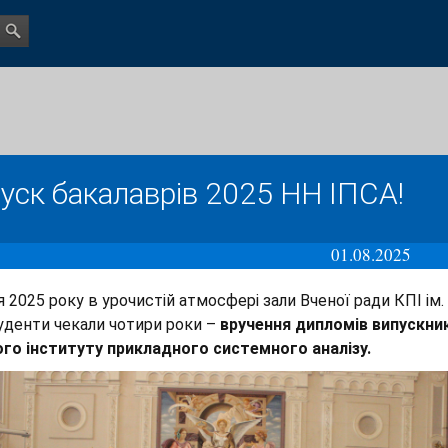
уск бакалаврів 2025 НН ІПСА!
01.08.2025
я 2025 року в урочистій атмосфері зали Вченої ради КПІ ім. 
уденти чекали чотири роки –
вручення дипломів випускни
го інституту прикладного системного аналізу.