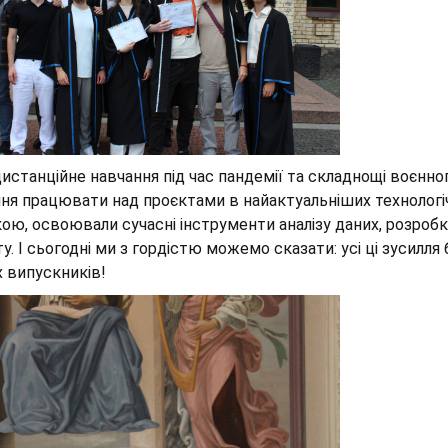
истанційне навчання під час пандемії та складнощі воєнног
ня працювати над проєктами в найактуальніших технологіч
ою, освоювали сучасні інструменти аналізу даних, розроб
ту. І сьогодні ми з гордістю можемо сказати: усі ці зуси
х випускників!