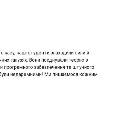
о часу, наші студенти знаходили сили й
них галузях. Вони поєднували теорію з
ки програмного забезпечення та штучного
лля були недаремними! Ми пишаємося кожним