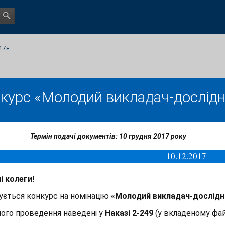
17»
курс «Молодий викладач-дослідн
Термін подачі документів: 10 грудня 2017 року
10.12.2017
 колеги!
ється конкурс на номінацію
«Молодий викладач-дослідн
ого проведення наведені у
Наказі 2-249
(у вкладеному фай