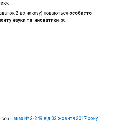
ик».
одаток 2 до наказу) подаються
особисто
нту науки та інноватики
,
за
Наказ № 2-249 від 02 жовнтя 2017 року