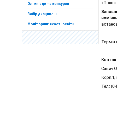
«Положе
Олімпіади та конкурси
Заповне
Вибір дисциплін
номіна
встано
Моніторинг якості освіти
Термін 
Контак
Савич О.
Корп.1, 
Тел.: (0