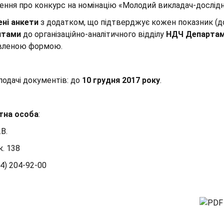
ння про конкурс на номінацію «Молодий викладач-дослідн
ні анкети
з додатком, що підтверджує кожен показник (д
нтами
до організаційно-аналітичного відділу
НДЧ Департаме
вленою формою.
подачі документів: до
10 грудня 2017 року
.
тна особа
:
В.
к. 138
44) 204-92-00