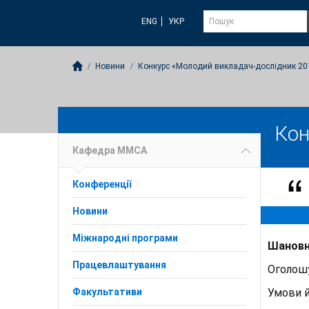
ENG
УКР
Новини
Конкурс «Молодий викладач-дослідник 20
Кон
Кафедра ММСА
Конференції
Новини
Міжнародні програми
Шановні
Працевлаштування
Оголошу
Факультативи
Умови й