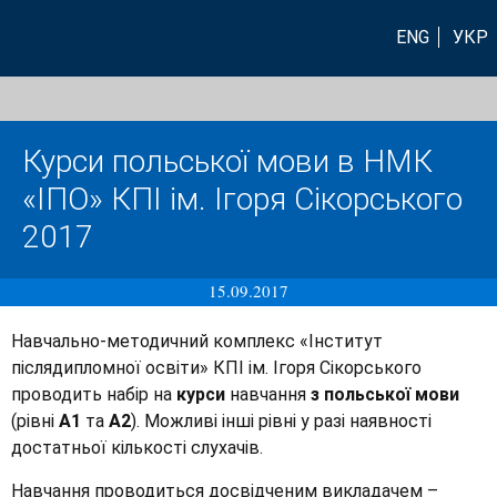
ENG
УКР
Курси польської мови в НМК
«ІПО» КПІ ім. Ігоря Сікорського
2017
15.09.2017
Навчально-методичний комплекс «Інститут
післядипломної освіти» КПІ ім. Ігоря Сікорського
проводить набір на
курси
навчання
з польської мови
(рівні
А1
та
А2
). Можливі інші рівні у разі наявності
достатньої кількості слухачів.
Навчання проводиться досвідченим викладачем –