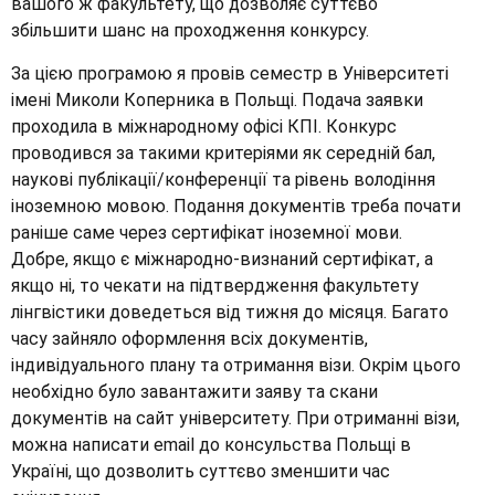
вашого ж факультету, що дозволяє суттєво
збільшити шанс на проходження конкурсу.
За цією програмою я провів семестр в Університеті
імені Миколи Коперника в Польщі. Подача заявки
проходила в міжнародному офісі КПІ. Конкурс
проводився за такими критеріями як середній бал,
наукові публікації/конференції та рівень володіння
іноземною мовою. Подання документів треба почати
раніше саме через сертифікат іноземної мови.
Добре, якщо є міжнародно-визнаний сертифікат, а
якщо ні, то чекати на підтвердження факультету
лінгвістики доведеться від тижня до місяця. Багато
часу зайняло оформлення всіх документів,
індивідуального плану та отримання візи. Окрім цього
необхідно було завантажити заяву та скани
документів на сайт університету. При отриманні візи,
можна написати email до консульства Польщі в
Україні, що дозволить суттєво зменшити час