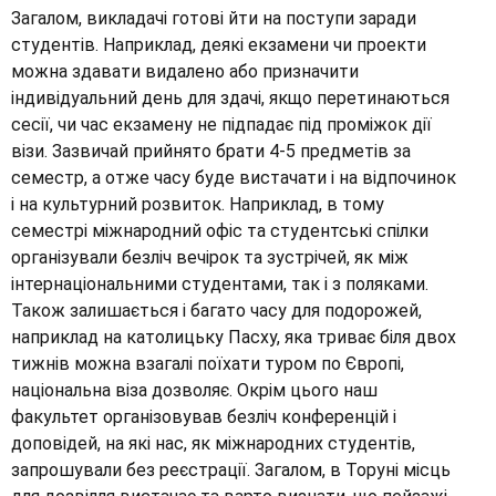
Загалом, викладачі готові йти на поступи заради
студентів. Наприклад, деякі екзамени чи проекти
можна здавати видалено або призначити
індивідуальний день для здачі, якщо перетинаються
сесії, чи час екзамену не підпадає під проміжок дії
візи. Зазвичай прийнято брати 4-5 предметів за
семестр, а отже часу буде вистачати і на відпочинок
і на культурний розвиток. Наприклад, в тому
семестрі міжнародний офіс та студентські спілки
організували безліч вечірок та зустрічей, як між
інтернаціональними студентами, так і з поляками.
Також залишається і багато часу для подорожей,
наприклад на католицьку Пасху, яка триває біля двох
тижнів можна взагалі поїхати туром по Європі,
національна віза дозволяє. Окрім цього наш
факультет організовував безліч конференцій і
доповідей, на які нас, як міжнародних студентів,
запрошували без реєстрації. Загалом, в Торуні місць