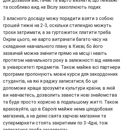
для дозвілля вистачає та варто визнати, що пейзажі
та особливо вид на Віслу захоплюють подих.
З власного досвіду можу порадити взяти з собою
грошей тижні на 2-3, оскільки стипендію можуть
трохи затримати, а за гуртожиток платити треба.
Окрім цього, не варто витрачати багато часу на
складання навчального плану в Києві, бо його
зазвичай можна змінити прямо на місці і навіть
протягом навчального року в залежності від наявних
в університеті предметів. Також майже всі партнери
програми пропонують мовні курси для закордонних
студентів, на які я раджу записатися, бо це
допоможе краще зрозуміти культури країни, в якій
ви навчаєтесь, дозволить завести нові знайомства
та буде просто корисно в подальшому житті. Також
враховуйте, що в Європі майже нема цілодобових
магазинів, а на деякі свята харчові магазини та
супермаркети стоять закритими по 3-4дні, тож
запасатися треба заздалегідь.