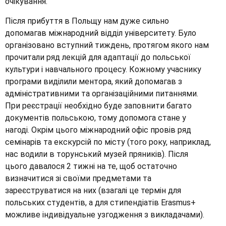
очікування.
Після прибуття в Польщу нам дуже сильно
допомагав міжнародний відділ університету. Було
організовано вступний тиждень, протягом якого нам
прочитали ряд лекцій для адаптації до польської
культури і навчального процесу. Кожному учаснику
програми виділили ментора, який допомагав з
адміністративними та організаційними питаннями.
При реєстрації необхідно буде заповнити багато
документів польською, тому допомога стане у
нагоді. Окрім цього міжнародний офіс провів ряд
семінарів та екскурсій по місту (того року, наприклад,
нас водили в торунський музей пряників). Після
цього давалося 2 тижні на те, щоб остаточно
визначитися зі своїми предметами та
зареєструватися на них (взагалі це термін для
польських студентів, а для стипендіатів Erasmus+
можливе індивідуальне узгодження з викладачами).