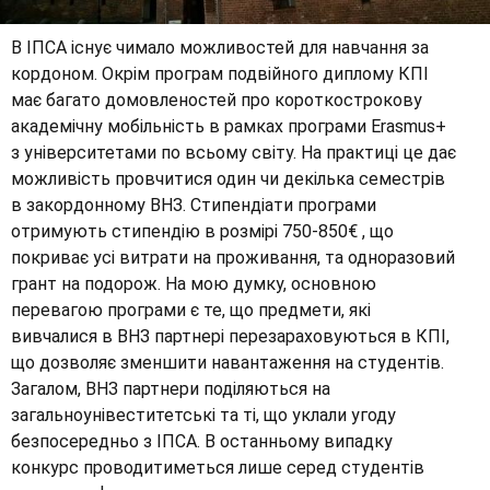
В ІПСА існує чимало можливостей для навчання за
кордоном. Окрім програм подвійного диплому КПІ
має багато домовленостей про короткострокову
академічну мобільність в рамках програми Erasmus+
з університетами по всьому світу. На практиці це дає
можливість провчитися один чи декілька семестрів
в закордонному ВНЗ. Стипендіати програми
отримують стипендію в розмірі 750-850€ , що
покриває усі витрати на проживання, та одноразовий
грант на подорож. На мою думку, основною
перевагою програми є те, що предмети, які
вивчалися в ВНЗ партнері перезараховуються в КПІ,
що дозволяє зменшити навантаження на студентів.
Загалом, ВНЗ партнери поділяються на
загальноунівеститетські та ті, що уклали угоду
безпосередньо з ІПСА. В останньому випадку
конкурс проводитиметься лише серед студентів