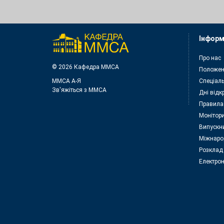
Інформ
Про нас
© 2026 Кафедра ММСА
Положен
ММСА A-Я
Спеціаль
Зв'яжіться з MMСА
Дні відк
Правила
Монітори
Випускн
Міжнаро
Розклад
Електрон