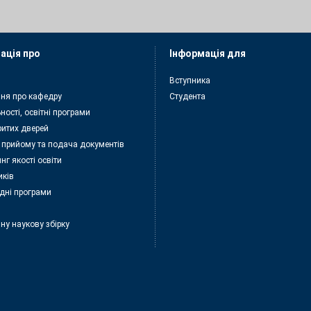
ація про
Інформація для
Вступника
ня про кафедру
Студента
ності, освітні програми
ритих дверей
 прийому та подача документiв
нг якості освіти
иків
дні програми
ну наукову збірку