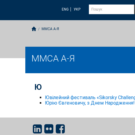
ENG
УКР
ММСА А-Я
ММСА А-Я
Ю
Ювілейний фестиваль «Sikorsky Challen
Юрію Євгеновичу, з Днем Народження!