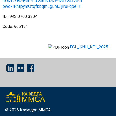
https://ec-lyon-fr.zoom.us/j/94307003304?
pwd=IRhtpymOtqfbbqmLgEMJljIr8FqpeI.1
ID : 943 0700 3304
Code: 965191
ECL_KNU_KPI_2025
© 2026 Кафедра ММСА