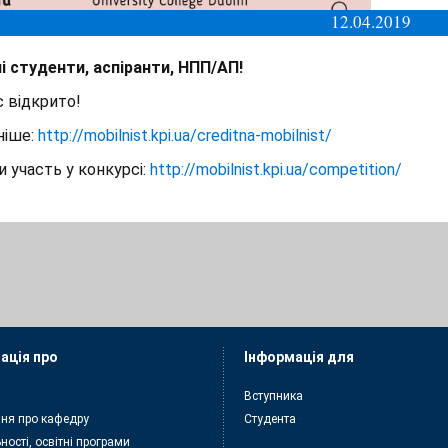
12.04.2019
 студенти, аспіранти, НПП/АП!
 відкрито!
ніше:
http://mobilnist.kpi.ua/creditna-mobilnist/
и участь у конкурсі:
http://mobilnist.kpi.ua/competition/
ація про
Інформація для
Вступника
ня про кафедру
Студента
ності, освітні програми