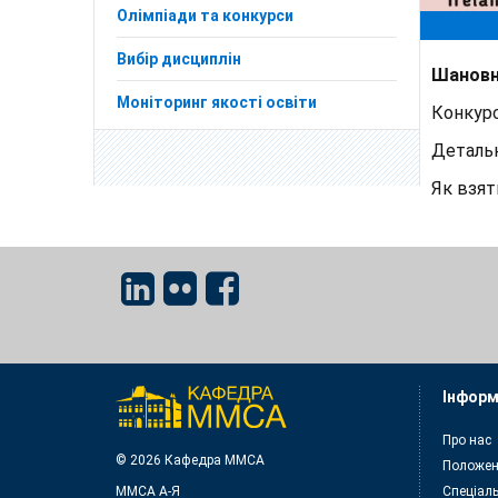
Олімпіади та конкурси
Вибір дисциплін
Шановні
Моніторинг якості освіти
Конкурс
Деталь
Як взят
Інформ
Про нас
© 2026 Кафедра ММСА
Положен
ММСА A-Я
Спеціаль