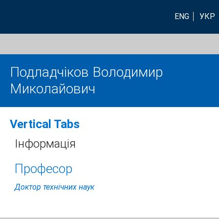
ENG
УКР
Подладчіков Володимир
Миколайович
Vertical Tabs
Інформація
Професор
Доктор технічних наук