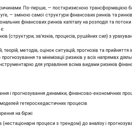
ричинами. По-перше, — посткризисною трансформацією ба
уге, — зміною самої структури фінансових ринків та ринків
гіональних фінансових ринків капіталу на розподіл та поток
є:
ів (структури, зв’язків, процесів, рушійних сил) з урахув
, теорій, методів, оцінок ситуацій, прогнозів та прийняття
прогнозування та мінімізації ризиків у всіх напрямвх діял
інструментарію для управління всіма видами ризиків фінан
ння і прогнозування динаміки, фінансово-економічних про
м моделей гетероскедастичних процесів
рення на біржі
в (нестаціонарні процеси з трендом) до аналізу і прогноз