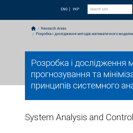
ENG
УКР
Research Areas
Розробка і дослідження методів математичного моделюва
Розробка і дослідження 
прогнозування та мініміза
принципів системного ан
System Analysis and Contro