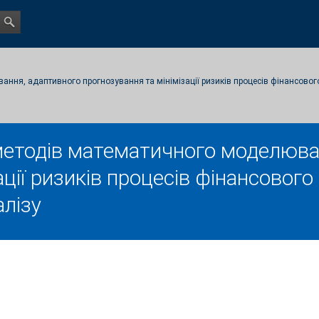
ння, адаптивного прогнозування та мінімізації ризиків процесів фінансового
методів математичного моделюва
ції ризиків процесів фінансового
алізу
l