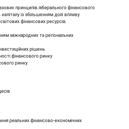
зових принципів ліберального фінансового
 капіталу із збільшенням долі впливу
и світових фінансових ресурсів.
анням міжнародних та регіональних
 інвестиційних рішень
ьності фінансового ринку
сового ринку.
цесів
ування реальних фінансово-економічних