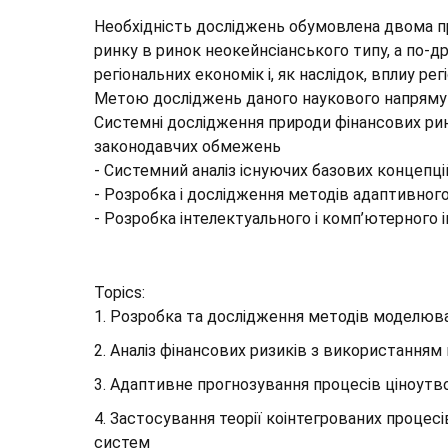
Необхідність досліджень обумовлена двома п
ринку в ринок неокейнсіанського типу, а по-др
регіональних економік і, як наслідок, вплиу ре
Метою досліджень даного наукового напряму 
Системні дослідження природи фінансових ринк
законодавчих обмежень
- Системний аналіз існуючих базових концепцій
- Розробка і дослідження методів адаптивного 
- Розробка інтелектуального і комп’ютерного 
Topics:
1. Розробка та дослідження методів моделюва
2. Аналіз фінансових ризиків з використання
3. Адаптивне прогнозування процесів ціноутво
4. Застосування теорії коінтегрованих процесі
систем