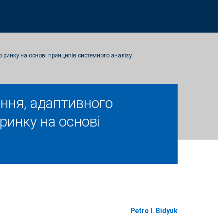
 ринку на основі принципів системного аналізу
ння, адаптивного
 ринку на основі
Petro I. Bidyuk