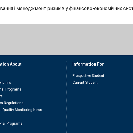
ування і менеджмент ризиків у фінансово-економічних сис
ation About
Information For
Prospective Student
nt Info
Current Student
nal Programs
ys
n Regulations
n Quality Monitoring News
ional Programs