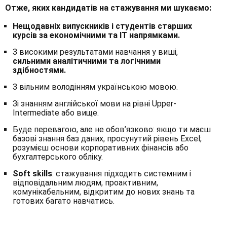
Отже, яких кандидатів на стажування ми шукаємо:
Нещодавніх випускників і студентів старших
курсів за економічними та ІТ напрямками.
З високими результатами навчання у виші,
сильними аналітичними та логічними
здібностями.
З вільним володінням українською мовою.
Зі знанням англійської мови на рівні Upper-
Intermediate або вище.
Буде перевагою, але не обов’язково: якщо ти маєш
базові знання баз даних, просунутий рівень Excel;
розумієш основи корпоративних фінансів або
бухгалтерського обліку.
Soft skills
: стажування підходить системним і
відповідальним людям, проактивним,
комунікабельним, відкритим до нових знань та
готових багато навчатись.