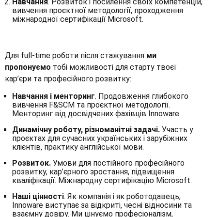
Навчання
. Розвиток і посилення своїх компетенцій,
вивчення проєктної методології, проходження
міжнародної сертифікації Microsoft.
Для full-time роботи після стажування
ми
пропонуємо
тобі можливості для старту твоєї
кар’єри та професійного розвитку:
Навчання і менторинг
. Продовження глибокого
вивчення F&SCM та проєктної методології.
Менторинг від досвідчених фахівців Innoware.
Динамічну роботу, різноманітні задачі.
Участь у
проєктах для сучасних українських і зарубіжних
клієнтів, практику англійської мови.
Розвиток.
Умови для постійного професійного
розвитку, кар’єрного зростання, підвищення
кваліфікації. Міжнародну сертифікацію Microsoft.
Наші цінності
. Як компанія і як роботодавець,
Innoware виступає за відкриті, чесні відносини та
взаємну довіру. Ми цінуємо професіоналізм,