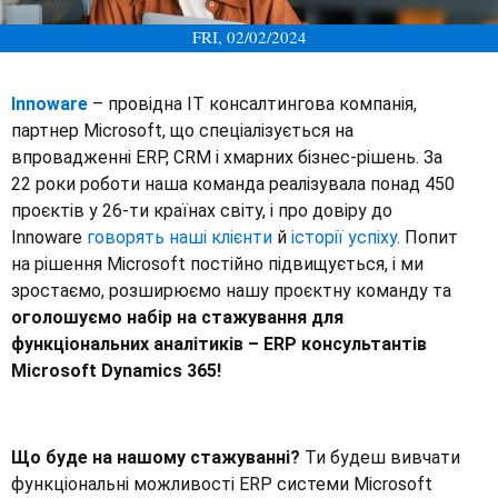
FRI, 02/02/2024
Innoware
– провідна ІТ консалтингова компанія,
партнер Microsoft, що спеціалізується на
впровадженні ERP, CRM і хмарних бізнес-рішень. За
22 роки роботи наша команда реалізувала понад 450
проєктів у 26-ти країнах світу, і про довіру до
Innoware
говорять наші клієнти
й
історії успіху
. Попит
на рішення Microsoft постійно підвищується, і ми
зростаємо, розширюємо нашу проєктну команду та
оголошуємо набір на стажування для
функціональних аналітиків – ERP консультантів
Microsoft Dynamics 365!
Що буде на нашому стажуванні?
Ти будеш вивчати
функціональні можливості ERP системи Microsoft