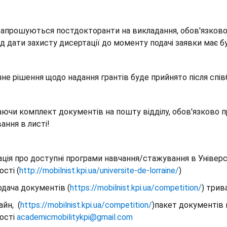
апрошуються постдокторанти на викладання, обов'язково з
ід дати захисту дисертації до моменту подачі заявки має бу
не рішення щодо надання грантів буде прийнято після спі
ючи комплект документів на пошту відділу, обов'язково 
ання в листі!
ція про доступні програми навчання/стажування в Універси
ості (
http://mobilnist.kpi.ua/universite-de-lorraine/
)
дача документів (
https://mobilnist.kpi.ua/competition/
) трив
йн, (
https://mobilnist.kpi.ua/competition/
)пакет документів 
ості
academicmobilitykpi@gmail.com