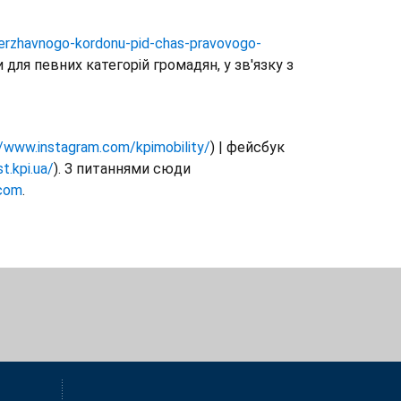
derzhavnogo-kordonu-pid-chas-pravovogo-
 для певних категорій громадян, у зв'язку з
//www.instagram.com/kpimobility/
) | фейсбук
st.kpi.ua/
). З питаннями сюди
.com
.