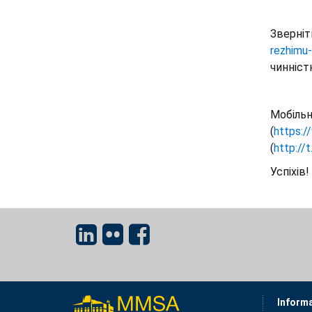
Зверніт
rezhimu
чинніст
Мобільн
(
https:/
(
http://
Успіхів!
Inform