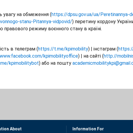
ь увагу на обмеження (
https://dpsu.gov.ua/ua/Peretinannya-
-vonnogo-stanu-Pitannya-vidpovid/
) перетину кордону України
ю правового режиму воєнного стану в країні.
ість в телеграм (
https://t.me/kpimobility
) | інстаграм (
https:
/www.facebook.com/kpimobilityoffice
) | на сайті (
http://mobilni
t.me/kpimobilitybot
) або на пошту
academicmobilitykpi@gmail
ation About
Information For