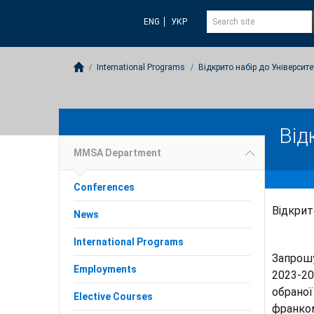
ENG
УКР
International Programs
Відкрито набір до Університе
Від
MMSA Department
Conferences
Відкрит
News
International Programs
Запрошу
Employments
2023-20
обраної
Elective Courses
франком