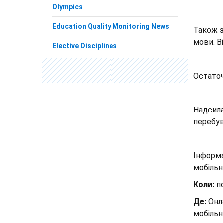
Olympics
Education Quality Monitoring News
Також з
мови. В
Elective Disciplines
Остаточ
Надсила
перебув
Інформа
мобільн
Коли:
по
Де:
Онла
мобільн