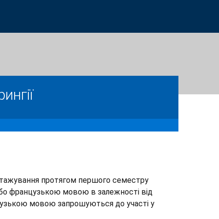
ингії
а стажування протягом першого семестру
 або французькою мовою в залежності від
нцузькою мовою запрошуються до участі у