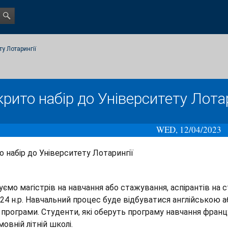
ту Лотарингії
крито набір до Університету Лотар
WED, 12/04/2023
о набір до Університету Лотарингії
ємо магістрів на навчання або стажування, аспірантів н
24 н.р. Навчальний процес буде відбуватися англійською
 програми. Студенти, які оберуть програму навчання фра
овній літній школі.