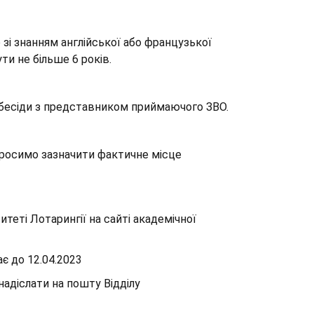
і знанням англійської або французької
ти не більше 6 років.
вбесіди з представником приймаючого ЗВО.
просимо зазначити фактичне місце
теті Лотарингії на сайті академічної
ає до 12.04.2023
надіслати на пошту Відділу