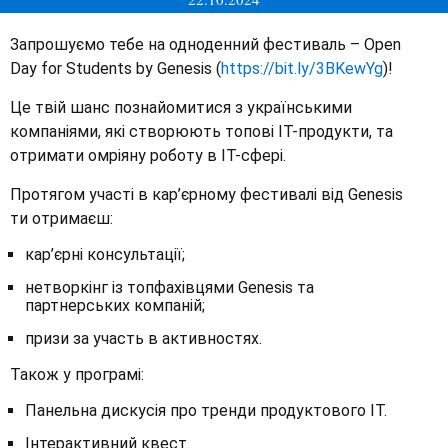
Запрошуємо тебе на одноденний фестиваль – Open
Day for Students by Genesis (
https://bit.ly/3BKewYg
)!
Це твій шанс познайомитися з українськими
компаніями, які створюють топові IT-продукти, та
отримати омріяну роботу в IT-сфері.
Протягом участі в кар’єрному фестивалі від Genesis
ти отримаєш:
кар’єрні консультації;
нетворкінг із топфахівцями Genesis та
партнерських компаній;
призи за участь в активностях.
Також у програмі:
Панельна дискусія про тренди продуктового IT.
Інтерактивний квест.