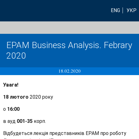
ENG
УКР
EPAM Business Analysis. Febrary
2020
18.02.2020
Увага!
18 лютого
2020 року
о
16:00
в ауд
001-35
корп.
Відбудеться лекція представників EPAM про роботу