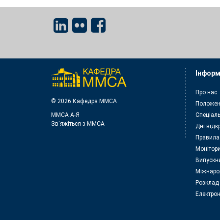
Інформ
Про нас
© 2026 Кафедра ММСА
Положен
ММСА A-Я
Спеціаль
Зв'яжіться з MMСА
Дні відк
Правила
Монітори
Випускн
Міжнаро
Розклад
Електрон