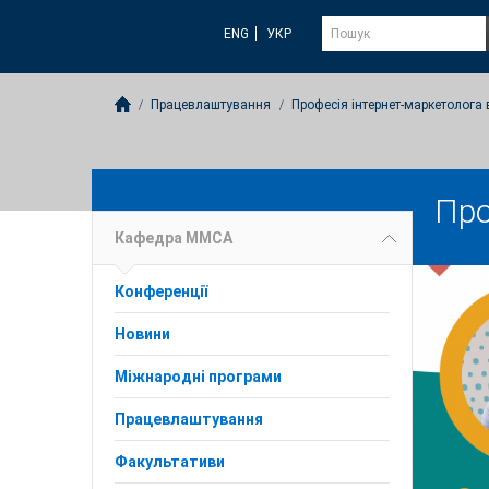
ENG
УКР
Працевлаштування
Професія інтернет-маркетолога в
Про
Кафедра ММСА
Конференції
Новини
Міжнародні програми
Працевлаштування
Факультативи