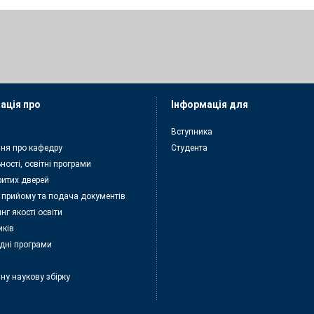
ація про
Інформація для
Вступника
ня про кафедру
Студента
ності, освітні програми
ритих дверей
 прийому та подача документiв
нг якості освіти
иків
дні програми
ну наукову збірку