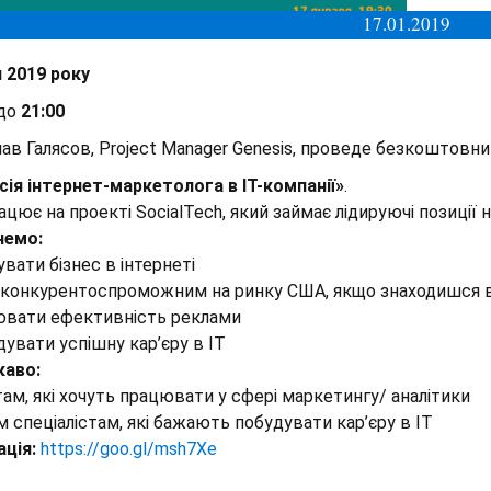
17.01.2019
я 2019 року
до
21:00
ав Галясов, Project Manager Genesis, проведе безкоштовни
ія інтернет-маркетолога в IT-компанії»
.
ацює на проекті SocialTech, який займає лідируючі позиції н
немо:
увати бізнес в інтернеті
 конкурентоспроможним на ринку США, якщо знаходишся в
ювати ефективність реклами
дувати успішну кар’єру в IT
каво:
ам, які хочуть працювати у сфері маркетингу/ аналітики
 спеціалістам, які бажають побудувати кар’єру в IT
ція:
https://goo.gl/msh7Xe