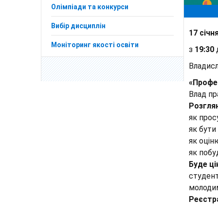
Олімпіади та конкурси
Вибір дисциплін
17 січн
Моніторинг якості освіти
з
19:30
Владисл
«Профес
Влад пр
Розгля
як прос
як бути
як оцін
як побу
Буде ці
студент
молодим
Реєстра