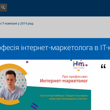
 IT-компанії у 2019 році
фесія інтернет-маркетолога в IT-к