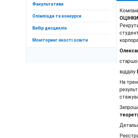
Факультативи
Компан
Олімпіади та конкурси
ОЦІНКИ
Рекрути
Вибір дисциплін
студен
корпор
Моніторинг якості освіти
Олекса
старшо
відділу
На трен
результ
стажув
Запрош
теорет
Деталь
Реєстра