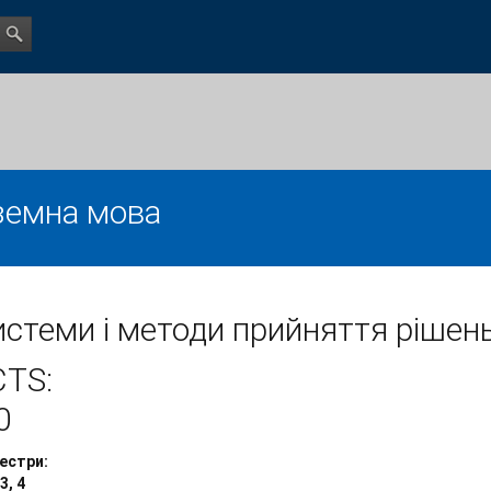
земна мова
стеми і методи прийняття рішен
CTS:
0
естри:
 3, 4