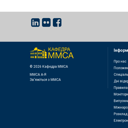
Інформ
Про нас
© 2026 Кафедра ММСА
Положен
ММСА A-Я
Спеціаль
Зв'яжіться з MMСА
Дні відк
Правила
Монітори
Випускн
Міжнаро
Розклад
Електрон