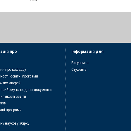
ація про
Інформація для
Вступника
ня про кафедру
Студента
ності, освітні програми
ритих дверей
 прийому та подача документiв
нг якості освіти
иків
дні програми
ну наукову збірку