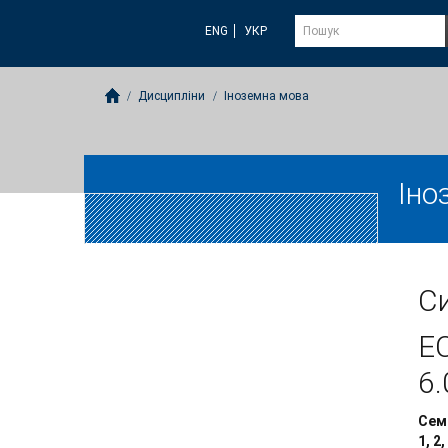
ENG
УКР
Дисципліни
Іноземна мова
Іно
Си
E
6.
Сем
1, 2,