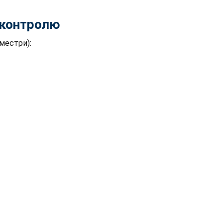
контролю
еместри):