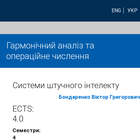
ENG
УКР
Гармонічний аналіз та
операційне числення
Системи штучного інтелекту
Бондаренко Віктор Григорович
ECTS:
4.0
Семестри:
4