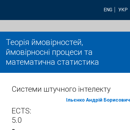
ENG
УКР
Теорія ймовірностей,
ймовірносні процеси та
математична статистика
Системи штучного інтелекту
Ільєнко Андрій Борисович
ECTS:
5.0