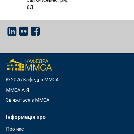
Заліки (семестри):
8Д
© 2026 Кафедра ММСА
ММСА A-Я
Зв'яжіться з MMСА
Інформація про
Про нас