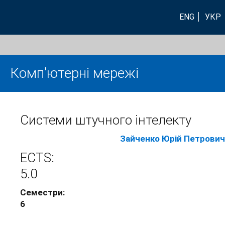
ENG
УКР
Комп'ютерні мережі
Системи штучного інтелекту
Зайченко Юрій Петрович
ECTS:
5.0
Семестри:
6