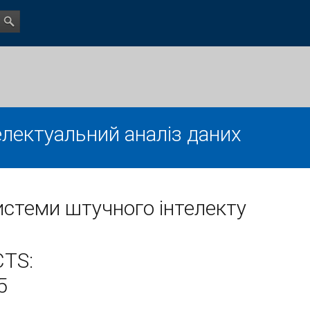
електуальний аналіз даних
стеми штучного інтелекту
CTS:
5