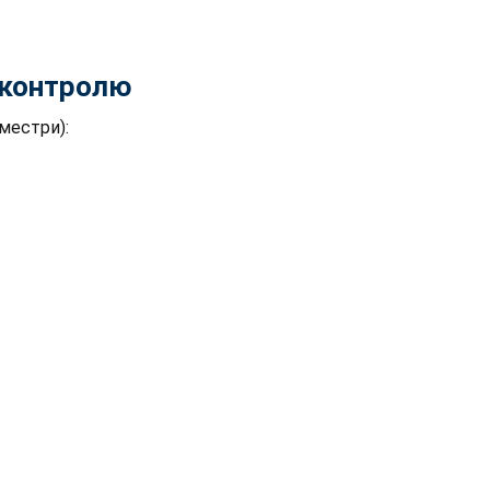
контролю
еместри):