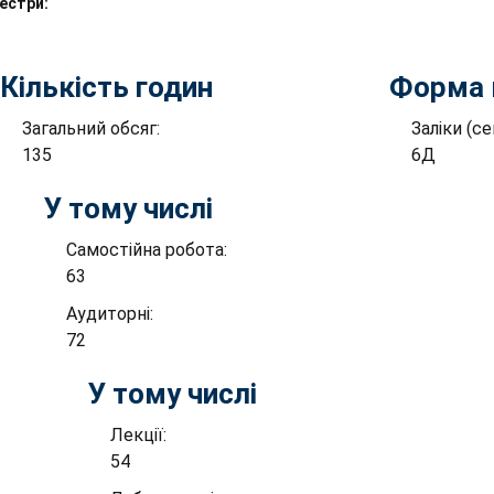
естри:
Кількість годин
Форма 
Загальний обсяг:
Заліки (с
135
6Д
У тому числі
Самостійна робота:
63
Аудиторні:
72
У тому числі
Лекції:
54