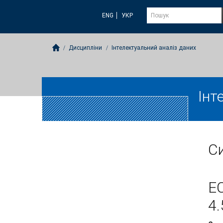
ENG
УКР
Дисципліни
Інтелектуальний аналіз даних
Інт
Си
E
4.