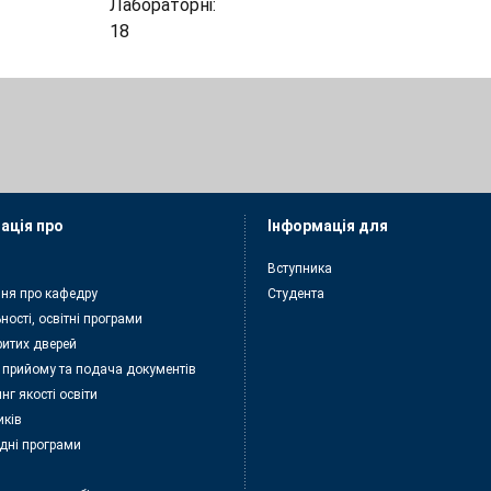
Лабораторні:
18
ація про
Інформація для
Вступника
ня про кафедру
Студента
ності, освітні програми
ритих дверей
 прийому та подача документiв
нг якості освіти
иків
дні програми