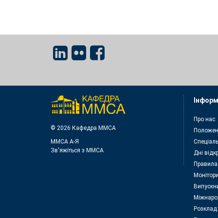
Інформ
Про нас
© 2026 Кафедра ММСА
Положен
ММСА A-Я
Спеціаль
Зв'яжіться з MMСА
Дні відк
Правила
Монітори
Випускн
Міжнаро
Розклад