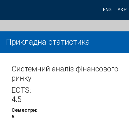
ENG
УКР
Прикладна статистика
Системний аналіз фінансового
ринку
ECTS:
4.5
Семестри:
5