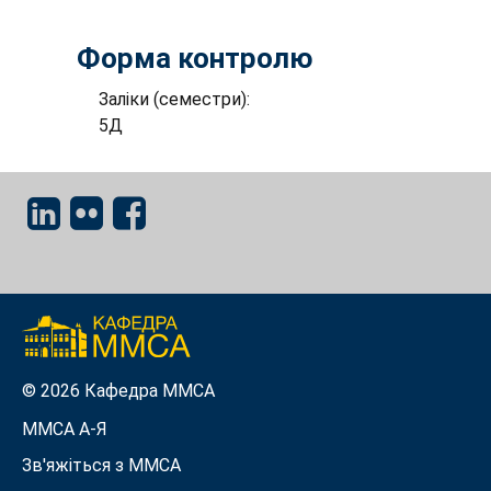
Форма контролю
Заліки (семестри):
5Д
© 2026 Кафедра ММСА
ММСА A-Я
Зв'яжіться з MMСА