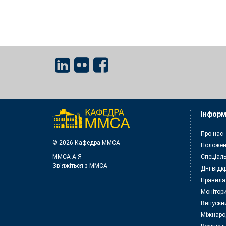
Інформ
Про нас
© 2026 Кафедра ММСА
Положен
ММСА A-Я
Спеціаль
Зв'яжіться з MMСА
Дні відк
Правила
Монітори
Випускн
Міжнаро