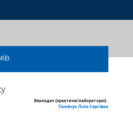
мів
ку
Викладач (практичні/лабораторні):
Палійчук Лілія Сергіївна