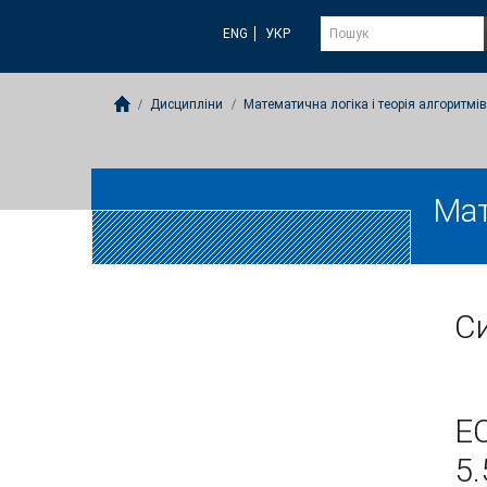
ENG
УКР
Дисципліни
Математична логіка і теорія алгоритмів
Мат
Си
E
5.