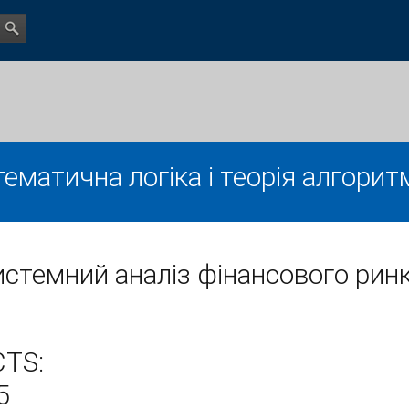
ематична логіка і теорія алгорит
стемний аналіз фінансового рин
CTS:
5