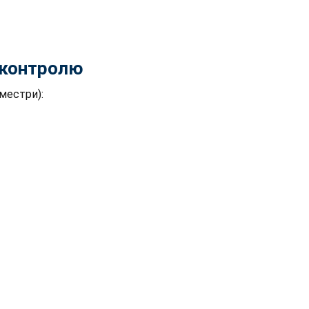
контролю
еместри):