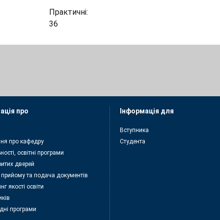
Практичні:
36
ація про
Інформація для
Вступника
ня про кафедру
Студента
ності, освітні програми
ритих дверей
 прийому та подача документiв
нг якості освіти
иків
дні програми