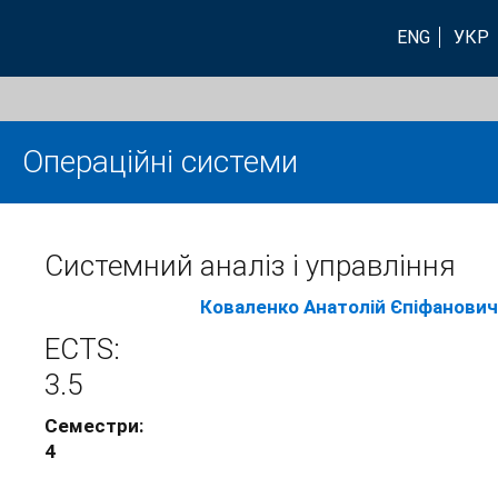
ENG
УКР
Операційні системи
Системний аналіз і управління
Коваленко Анатолій Єпіфанович
ECTS:
3.5
Семестри:
4